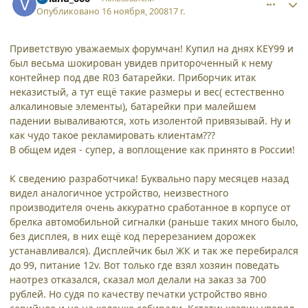
Опубликовано
16 ноября, 2008
17 г.
Приветствую уважаемых форумчан! Купил на днях KEY99 и
был весьма шокирован увидев притороченный к нему
контейнер под две R03 батарейки. Приборчик итак
неказистый, а тут ещё такие размеры и вес( естественно
алкалиновые элементы), батарейки при малейшем
падении вываливаются, хоть изолентой привязывай. Ну и
как чудо такое рекламировать клиентам???
В общем идея - супер, а воплощение как принято в России!
К сведению разработчика! Буквально пару месяцев назад
видел аналогичное устройство, неизвестного
производителя очень аккуратно сработанное в корпусе от
брелка автомобильной сигналки (раньше таких много было,
без дисплея, в них ещё код перерезанием дорожек
устанавливался). Дисплейчик был ЖК и так же перебирался
до 99, питание 12v. Вот только где взял хозяин поведать
наотрез отказался, сказал мол делали на заказ за 700
рублей. Но судя по качеству печатки устройство явно