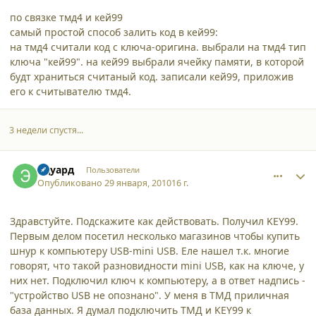
по связке тмд4 и кей99
самый простой способ залить код в кей99:
на тмд4 считали код с ключа-оригина. выбрали на тмд4 тип
ключа "кей99". на кей99 выбрали ячейку памяти, в которой
будт храниться считаный код. записали кей99, приложив
его к считывателю тмд4.
3 недели спустя...
comment_5765
Author stats
Эдуард
Пользователи
Опубликовано
29 января, 2010
16 г.
Здравстуйте. Подскажите как действовать. Получил KEY99.
Первым делом посетил несколько магазинов чтобы купить
шнур к компьютеру USB-mini USB. Еле нашел т.к. многие
говорят, что такой разновидности mini USB, как на ключе, у
них нет. Подключил ключ к компьютеру, а в ответ надпись -
"устройство USB не опознано". У меня в ТМД приличная
база данных. Я думал подключить ТМД и KEY99 к