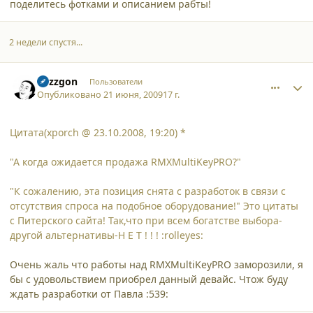
поделитесь фотками и описанием рабты!
2 недели спустя...
comment_4739
Author stats
Razzgon
Пользователи
Опубликовано
21 июня, 2009
17 г.
Цитата(xporch @ 23.10.2008, 19:20) *
"А когда ожидается продажа RMXMultiKeyPRO?"
"К сожалению, эта позиция снята с разработок в связи с
отсутствия спроса на подобное оборудование!" Это цитаты
с Питерского сайта! Так,что при всем богатстве выбора-
другой альтернативы-Н Е Т ! ! ! :rolleyes:
Очень жаль что работы над RMXMultiKeyPRO заморозили, я
бы с удовольствием приобрел данный девайс. Чтож буду
ждать разработки от Павла :539: