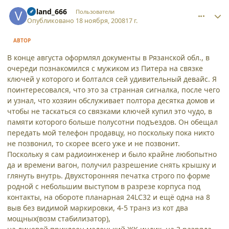
comment_3676
Author stats
Voland_666
Пользователи
Опубликовано
18 ноября, 2008
17 г.
АВТОР
В конце августа оформлял документы в Рязанской обл., в
очереди познакомился с мужиком из Питера на связке
ключей у которого и болтался сей удивительный девайс. Я
поинтересовался, что это за странная сигналка, после чего
и узнал, что хозяин обслуживает полтора десятка домов и
чтобы не таскаться со связками ключей купил это чудо, в
памяти которого больше полусотни подъездов. Он обещал
передать мой телефон продавцу, но поскольку пока никто
не позвонил, то скорее всего уже и не позвонит.
Поскольку я сам радиоинженер и было крайне любопытно
да и времени вагон, получил разрешение снять крышку и
глянуть внутрь. Двухсторонняя печатка строго по форме
родной с небольшим выступом в разрезе корпуса под
контакты, на обороте планарная 24LC32 и ещё одна на 8
выв без видимой маркировки, 4-5 транз из кот два
мощных(возм стабилизатор),