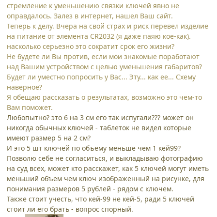
стремление к уменьшению связки ключей явно не
оправдалось. Залез в интернет, нашел Ваш сайт.
Теперь к делу. Вчера на свой страх и риск перевел изделие
на питание от элемента CR2032 (я даже паяю кое-как).
насколько серьезно это сократит срок его жизни?
Не будете ли Вы против, если мои знакомые поработают
над Вашим устройством с целью уменьшения габаритов?
Будет ли уместно попросить у Вас... Эту... как ее... Схему
наверное?
Я обещаю рассказать о результатах, возможно это чем-то
Вам поможет.
Любопытно? это 6 на 3 см его так испугали??? может он
никогда обычных ключей - таблеток не видел которые
имеют размер 5 на 2 см?
И это 5 шт ключей по объему меньше чем 1 кей99?
Позволю себе не согласиться, и выкладываю фотографию
на суд всех, может кто расскажет, как 5 ключей могут иметь
меньший объем чем ключ изображенный на рисунке, для
понимания размеров 5 рублей - рядом с ключем.
Также стоит учесть, что кей-99 не кей-5, ради 5 ключей
стоит ли его брать - вопрос спорный.