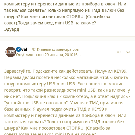
компьютеру и перенести данные из прибора в ключ. Или
так нельзя сделать? Только напрямую из ТМД в ключ без
шнура? Как мне посоветовал CTOP.RU. (Спасибо за
совет).Тогда зачем вход mini USB на ключе?
Эдуард
comment_5766
Author stats
Pavel
Главные администраторы
Опубликовано
29 января, 2010
16 г.
Здравстуйте. Подскажите как действовать. Получил KEY99.
Первым делом посетил несколько магазинов чтобы купить
шнур к компьютеру USB-mini USB. Еле нашел т.к. многие
говорят, что такой разновидности mini USB, как на ключе, у
них нет. Подключил ключ к компьютеру, а в ответ надпись -
"устройство USB не опознано". У меня в ТМД приличная
база данных. Я думал подключить ТМД и KEY99 к
компьютеру и перенести данные из прибора в ключ. Или
так нельзя сделать? Только напрямую из ТМД в ключ без
шнура? Как мне посоветовал CTOP.RU. (Спасибо за
совет).Тогда зачем вход mini USB на ключе?