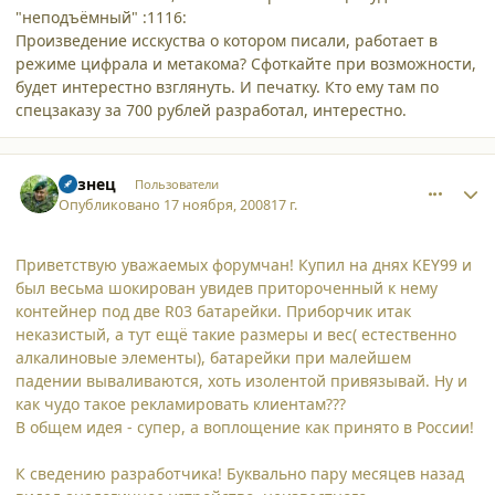
"неподъёмный" :1116:
Произведение исскуства о котором писали, работает в
режиме цифрала и метакома? Сфоткайте при возможности,
будет интерестно взглянуть. И печатку. Кто ему там по
спецзаказу за 700 рублей разработал, интерестно.
comment_3674
Author stats
Кузнец
Пользователи
Опубликовано
17 ноября, 2008
17 г.
Приветствую уважаемых форумчан! Купил на днях KEY99 и
был весьма шокирован увидев притороченный к нему
контейнер под две R03 батарейки. Приборчик итак
неказистый, а тут ещё такие размеры и вес( естественно
алкалиновые элементы), батарейки при малейшем
падении вываливаются, хоть изолентой привязывай. Ну и
как чудо такое рекламировать клиентам???
В общем идея - супер, а воплощение как принято в России!
К сведению разработчика! Буквально пару месяцев назад