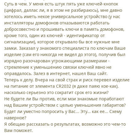
Суть в чем. У меня есть штук пять уже ключей-кнопок
(цифрал, даллас ли, я в этом не разбираюсь), мне давно
хотелось иметь некое универсальное устройство (у нас
инсталляторы домофонов отказываются работать
добросовестно и прошивать ключи в память домофонов,
кроме того, один из ключей - идентификатор от
сигнализации), которое открывало бы все нужные мне
замки. Заказал у знакомого специалиста по ключам Ваше
изделие (сам его никогда не видел до этого), получив был
изрядно разочарован угрожающими размерами -
стремление к уменьшению связки ключей явно не
оправдалось. Залез в интернет, нашел Ваш сайт.
Теперь к делу. Вчера на свой страх и риск перевел изделие
на питание от элемента CR2032 (я даже паяю кое-как).
насколько серьезно это сократит срок его жизни?
Не будете ли Вы против, если мои знакомые поработают
над Вашим устройством с целью уменьшения габаритов?
Будет ли уместно попросить у Вас... Эту... как ее... Схему
наверное?
Я обещаю рассказать о результатах, возможно это чем-то
Вам поможет.