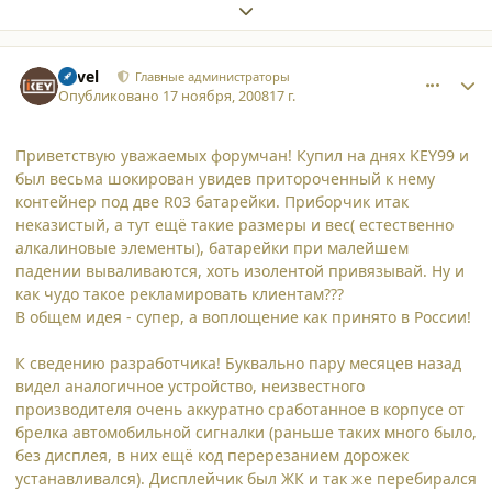
Expand topic overview
comment_3670
Author stats
Pavel
Главные администраторы
Опубликовано
17 ноября, 2008
17 г.
Приветствую уважаемых форумчан! Купил на днях KEY99 и
был весьма шокирован увидев притороченный к нему
контейнер под две R03 батарейки. Приборчик итак
неказистый, а тут ещё такие размеры и вес( естественно
алкалиновые элементы), батарейки при малейшем
падении вываливаются, хоть изолентой привязывай. Ну и
как чудо такое рекламировать клиентам???
В общем идея - супер, а воплощение как принято в России!
К сведению разработчика! Буквально пару месяцев назад
видел аналогичное устройство, неизвестного
производителя очень аккуратно сработанное в корпусе от
брелка автомобильной сигналки (раньше таких много было,
без дисплея, в них ещё код перерезанием дорожек
устанавливался). Дисплейчик был ЖК и так же перебирался