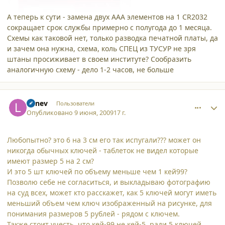
А теперь к сути - замена двух ААА элементов на 1 CR2032
сокращает срок службы примерно с полугода до 1 месяца.
Схемы как таковой нет, только разводка печатной платы, да
и зачем она нужна, схема, коль СПЕЦ из ТУСУР не зря
штаны просиживает в своем институте? Сообразить
аналогичную схему - дело 1-2 часов, не больше
comment_4711
Author stats
Lunev
Пользователи
Опубликовано
9 июня, 2009
17 г.
Любопытно? это 6 на 3 см его так испугали??? может он
никогда обычных ключей - таблеток не видел которые
имеют размер 5 на 2 см?
И это 5 шт ключей по объему меньше чем 1 кей99?
Позволю себе не согласиться, и выкладываю фотографию
на суд всех, может кто расскажет, как 5 ключей могут иметь
меньший объем чем ключ изображенный на рисунке, для
понимания размеров 5 рублей - рядом с ключем.
Также стоит учесть, что кей-99 не кей-5, ради 5 ключей