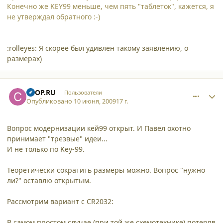
Конечно же KEY99 меньше, чем пять "таблеток", кажется, я
не утверждал обратного :-)
:rolleyes: Я скорее был удивлен такому заявлению, о
размерах)
comment_4714
Author stats
CTOP.RU
Пользователи
Опубликовано
10 июня, 2009
17 г.
Вопрос модернизации кей99 открыт. И Павел охотно
принимает "трезвые" идеи...
И не только по Key-99.
Теоретически сократить размеры можно. Вопрос "нужно
ли?" оставлю открытым.
Рассмотрим вариант с CR2032:
В самом простом случае (при той же схемотехнике) потеряв