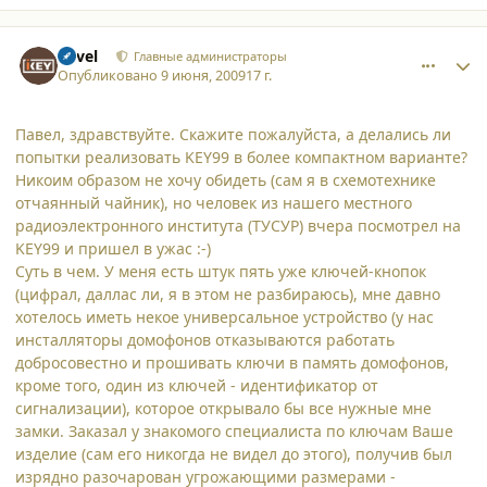
comment_4707
Author stats
Pavel
Главные администраторы
Опубликовано
9 июня, 2009
17 г.
Павел, здравствуйте. Скажите пожалуйста, а делались ли
попытки реализовать KEY99 в более компактном варианте?
Никоим образом не хочу обидеть (сам я в схемотехнике
отчаянный чайник), но человек из нашего местного
радиоэлектронного института (ТУСУР) вчера посмотрел на
KEY99 и пришел в ужас :-)
Суть в чем. У меня есть штук пять уже ключей-кнопок
(цифрал, даллас ли, я в этом не разбираюсь), мне давно
хотелось иметь некое универсальное устройство (у нас
инсталляторы домофонов отказываются работать
добросовестно и прошивать ключи в память домофонов,
кроме того, один из ключей - идентификатор от
сигнализации), которое открывало бы все нужные мне
замки. Заказал у знакомого специалиста по ключам Ваше
изделие (сам его никогда не видел до этого), получив был
изрядно разочарован угрожающими размерами -