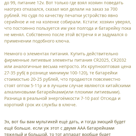
до 99, питание 12v. Вот только где взял хозяин поведать
наотрез отказался, сказал мол делали на заказ за 700
рублей. Но судя по качеству печатки устройство явно
серийное и не на коленке собирали. Кстати: хозяин уверял,
что постоянно пользуется им уже полгода и батарейку пока
не менял. Собственно после этой встречи я и задумался о
применении подобного ключа.
Немного о элементах питания. Купить действительно
фирменные литиевые элементы питания CR2025, CR2032
или аналогичные весьма непросто. Их крупнооптовая цена
27-35 руб( в рознице минимум 100-120), те батарейки
стоимостью 20-25 рублей, что продаются повсеместно
стоят оптом 5-11р и в лучшем случае являются китайскими
алкалиновыми батарейками(или плохими литиевыми).
Разница в реальной энергоёмкости 7-10 раз! Отсюда и
короткий срок их службы в ключе.
Эх, вот бы вам мультикей ещё дать, и тогда эмоций будет
ещё больше. если уж этот с двумя ААА батарейками
тяжелый и большой, то тот аппарат вообще будет