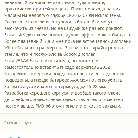
невидно. 2 минипальчика служат куда дольше,
практически при той же цене. После перехода на них
жалобы на недолгую службу CR2032 были исключены.
Согласен, что если ключ уронить батарейки могут
выскочить из гнезда, но не каждый же раз его роняют.
Если с ЖК дисплеем ронять, думаю эффект может быть ещё
более плачевный. Да и мне пока не встречались дисплеии
ЖК небольшого размера на 3 сегмента с драйвером на
стекле, что и послужило выбором дисплея.
Если 2*ААА батарейки тяжело, вы можете и
самостоятельно вставить гнездо-держатель 2032
батарейки, отверстия под держатель там есть, дорожки
подведены, а гнездо батареек ААА можно легко убрать.
Затем всё усаживается в термоусадку 25-28 мм.
Разработка хорошего корпуса, и вообще такого ключа -
дело неблагородное, невыгодное, как и было отмечено
постом выше, РМХ об этом поняли и открыто заявили.
2 месяца спустя...
comment_3899
Author stats