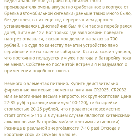
видел аналогичное устройство, неизвестного
производителя очень аккуратно сработанное в корпусе от
брелка автомобильной сигналки (раньше таких много было,
без дисплея, в них ещё код перерезанием дорожек
устанавливался). Дисплейчик был ЖК и так же перебирался
до 99, питание 12v. Вот только где взял хозяин поведать
наотрез отказался, сказал мол делали на заказ за 700
рублей. Но судя по качеству печатки устройство явно
серийное и не на коленке собирали. Кстати: хозяин уверял,
что постоянно пользуется им уже полгода и батарейку пока
не менял. Собственно после этой встречи я и задумался о
применении подобного ключа.
Немного о элементах питания. Купить действительно
фирменные литиевые элементы питания CR2025, CR2032
или аналогичные весьма непросто. Их крупнооптовая цена
27-35 руб( в рознице минимум 100-120), те батарейки
стоимостью 20-25 рублей, что продаются повсеместно
стоят оптом 5-11р и в лучшем случае являются китайскими
алкалиновыми батарейками(или плохими литиевыми).
Разница в реальной энергоёмкости 7-10 раз! Отсюда и
короткий срок их службы в ключе.