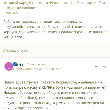
который наряду с ключом-99 включит в себя и прокси-99 и
выйдет ли вообще?
Спасибо.
Работа по тихоньку начинает разворачиваться,
подбираебся элементная база, прорабатывается вариант
корпуса, сехнические решения. Реально ждать - не раньше
конца лета.
3 месяца спустя...
comment_4706
Author stats
Lunev
Пользователи
Опубликовано
9 июня, 2009
17 г.
Павел, здравствуйте. Скажите пожалуйста, а делались ли
попытки реализовать KEY99 в более компактном варианте?
Никоим образом не хочу обидеть (сам я в схемотехнике
отчаянный чайник), но человек из нашего местного
радиоэлектронного института (ТУСУР) вчера посмотрел на
KEY99 и пришел в ужас :-)