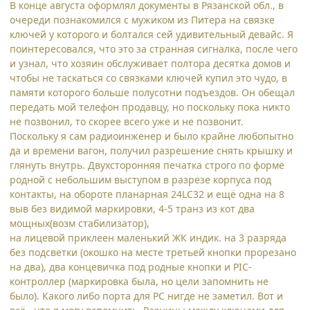
В конце августа оформлял документы в Рязанской обл., в
очереди познакомился с мужиком из Питера на связке
ключей у которого и болтался сей удивительный девайс. Я
поинтересовался, что это за странная сигналка, после чего
и узнал, что хозяин обслуживает полтора десятка домов и
чтобы не таскаться со связками ключей купил это чудо, в
памяти которого больше полусотни подъездов. Он обещал
передать мой телефон продавцу, но поскольку пока никто
не позвонил, то скорее всего уже и не позвонит.
Поскольку я сам радиоинженер и было крайне любопытно
да и времени вагон, получил разрешение снять крышку и
глянуть внутрь. Двухсторонняя печатка строго по форме
родной с небольшим выступом в разрезе корпуса под
контакты, на обороте планарная 24LC32 и ещё одна на 8
выв без видимой маркировки, 4-5 транз из кот два
мощных(возм стабилизатор),
на лицевой приклеен маленький ЖК индик. на 3 разряда
без подсветки (окошко на месте третьей кнопки прорезано
на два), два концевичка под родные кнопки и PIC-
контроллер (маркировка была, но цели запомнить не
было). Какого либо порта для PC нигде не заметил. Вот и