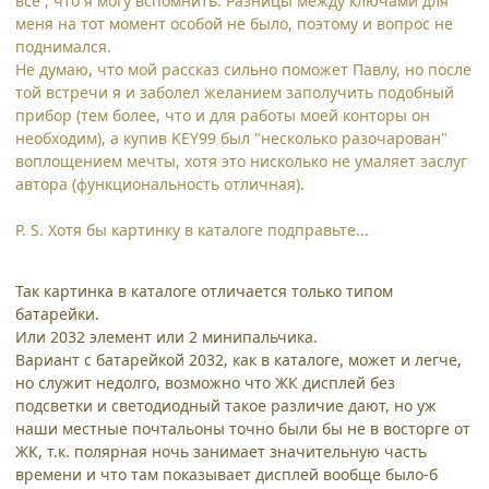
всё , что я могу вспомнить. Разницы между ключами для
меня на тот момент особой не было, поэтому и вопрос не
поднимался.
Не думаю, что мой рассказ сильно поможет Павлу, но после
той встречи я и заболел желанием заполучить подобный
прибор (тем более, что и для работы моей конторы он
необходим), а купив KEY99 был "несколько разочарован"
воплощением мечты, хотя это нисколько не умаляет заслуг
автора (функциональность отличная).
P. S. Хотя бы картинку в каталоге подправьте...
Так картинка в каталоге отличается только типом
батарейки.
Или 2032 элемент или 2 минипальчика.
Вариант с батарейкой 2032, как в каталоге, может и легче,
но служит недолго, возможно что ЖК дисплей без
подсветки и светодиодный такое различие дают, но уж
наши местные почтальоны точно были бы не в восторге от
ЖК, т.к. полярная ночь занимает значительную часть
времени и что там показывает дисплей вообще было-б