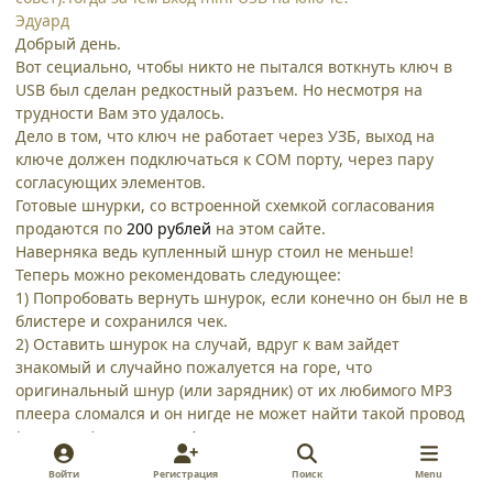
Эдуард
Добрый день.
Вот сециально, чтобы никто не пытался воткнуть ключ в
USB был сделан редкостный разъем. Но несмотря на
трудности Вам это удалось.
Дело в том, что ключ не работает через УЗБ, выход на
ключе должен подключаться к COM порту, через пару
согласующих элементов.
Готовые шнурки, со встроенной схемкой согласования
продаются по
200 рублей
на этом сайте.
Наверняка ведь купленный шнур стоил не меньше!
Теперь можно рекомендовать следующее:
1) Попробовать вернуть шнурок, если конечно он был не в
блистере и сохранился чек.
2) Оставить шнурок на случай, вдруг к вам зайдет
знакомый и случайно пожалуется на горе, что
оригинальный шнур (или зарядник) от их любимого MP3
плеера сломался и он нигде не может найти такой провод
(зарядник) в продаже. А тут вы р..раз и достаете ему из
заначки такой редкостный провод :icon_lol:
Войти
Регистрация
Поиск
Menu
3) отрезать большой разъем от провода, припаять вместо