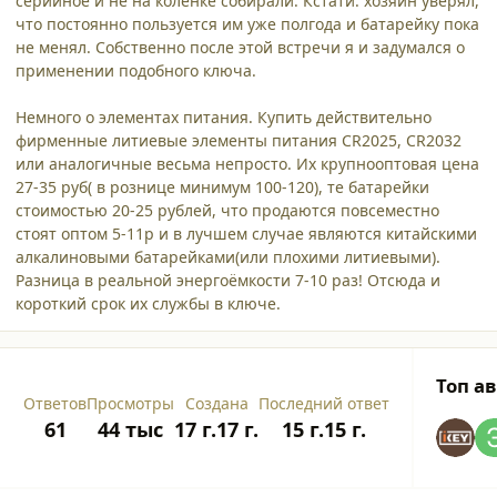
серийное и не на коленке собирали. Кстати: хозяин уверял,
что постоянно пользуется им уже полгода и батарейку пока
не менял. Собственно после этой встречи я и задумался о
применении подобного ключа.
Немного о элементах питания. Купить действительно
фирменные литиевые элементы питания CR2025, CR2032
или аналогичные весьма непросто. Их крупнооптовая цена
27-35 руб( в рознице минимум 100-120), те батарейки
стоимостью 20-25 рублей, что продаются повсеместно
стоят оптом 5-11р и в лучшем случае являются китайскими
алкалиновыми батарейками(или плохими литиевыми).
Разница в реальной энергоёмкости 7-10 раз! Отсюда и
короткий срок их службы в ключе.
Топ а
Ответов
Просмотры
Создана
Последний ответ
61
44 тыс
17 г.
17 г.
15 г.
15 г.