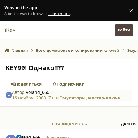
Перейти к содержанию
View in the app
×
Di
A better way to browse.
Learn more
.
iKey
Войти
Главная
Всё о домофонах и копировании ключей
Эмул
KEY99! Однако!!??
Поделиться
Подписчики
Автор
Voland_666
16 ноября, 2008
17 г.
в
Эмуляторы, мастер-ключи
П
СТРАНИЦА 1 ИЗ 3
ДАЛЕЕ
comment_3660
Author stats
Voland_666
Пользователи