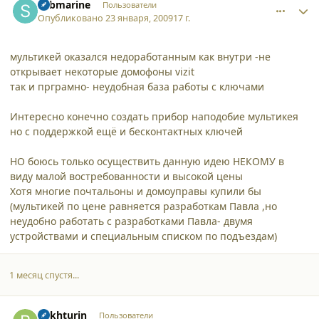
submarine
Пользователи
Опубликовано
23 января, 2009
17 г.
мультикей оказался недоработанным как внутри -не
открывает некоторые домофоны vizit
так и прграмно- неудобная база работы с ключами
Интересно конечно создать прибор наподобие мультикея
но с поддержкой ещё и бесконтактных ключей
НО боюсь только осуществить данную идею НЕКОМУ в
виду малой востребованности и высокой цены
Хотя многие почтальоны и домоуправы купили бы
(мультикей по цене равняется разработкам Павла ,но
неудобно работать с разработками Павла- двумя
устройствами и специальным списком по подъездам)
1 месяц спустя...
comment_4021
Author stats
bakhturin
Пользователи