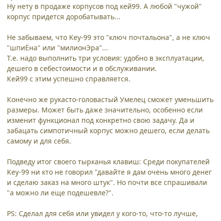
Ну нету в продаже корпусов под кей99. А любой "чужой"
корпус придется доробатывать...
Не забываем, что Key-99 это "ключ почтальона", а не ключ
"шпиЁна" или "милионЭра"...
Т.е. надо выполнить три условия: удобно в эксплуатации,
дешего в себестоимости и в обслуживании.
Кей99 с этим успешно справляется.
Конечно же рукасто-головастый Умелец сможет уменьшить
размеры. Может быть даже значительно, особенно если
изменит функционал под конкретно свою задачу. Да и
забацать симпотичный корпус можно дешего, если делать
самому и для себя.
Подведу итог своего тырканья клавиш: Среди покупателей
Key-99 ни кто не говорил "давайте я дам очень много денег
и сделаю заказ на много штук". Но почти все спрашивали
"а можно ли еще подешевле?".
PS: Сделал для себя или увидел у кого-то, что-то лучше,