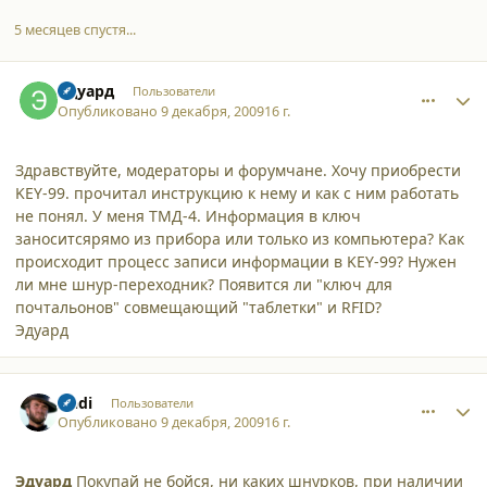
5 месяцев спустя...
comment_5480
Author stats
Эдуард
Пользователи
Опубликовано
9 декабря, 2009
16 г.
Здравствуйте, модераторы и форумчане. Хочу приобрести
KEY-99. прочитал инструкцию к нему и как с ним работать
не понял. У меня ТМД-4. Информация в ключ
заноситсярямо из прибора или только из компьютера? Как
происходит процесс записи информации в KEY-99? Нужен
ли мне шнур-переходник? Появится ли "ключ для
почтальонов" совмещающий "таблетки" и RFID?
Эдуард
comment_5483
Author stats
Andi
Пользователи
Опубликовано
9 декабря, 2009
16 г.
Эдуард
Покупай не бойся, ни каких шнурков, при наличии