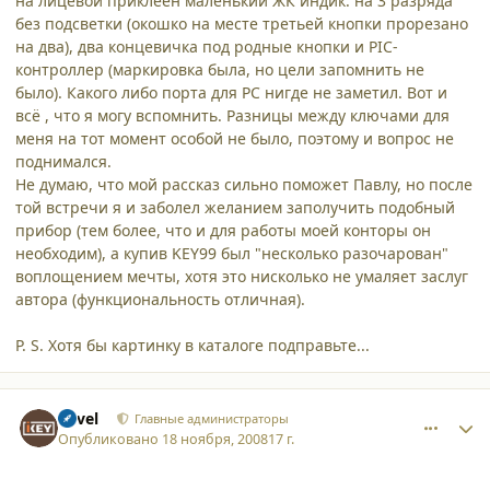
на лицевой приклеен маленький ЖК индик. на 3 разряда
без подсветки (окошко на месте третьей кнопки прорезано
на два), два концевичка под родные кнопки и PIC-
контроллер (маркировка была, но цели запомнить не
было). Какого либо порта для PC нигде не заметил. Вот и
всё , что я могу вспомнить. Разницы между ключами для
меня на тот момент особой не было, поэтому и вопрос не
поднимался.
Не думаю, что мой рассказ сильно поможет Павлу, но после
той встречи я и заболел желанием заполучить подобный
прибор (тем более, что и для работы моей конторы он
необходим), а купив KEY99 был "несколько разочарован"
воплощением мечты, хотя это нисколько не умаляет заслуг
автора (функциональность отличная).
P. S. Хотя бы картинку в каталоге подправьте...
comment_3677
Author stats
Pavel
Главные администраторы
Опубликовано
18 ноября, 2008
17 г.