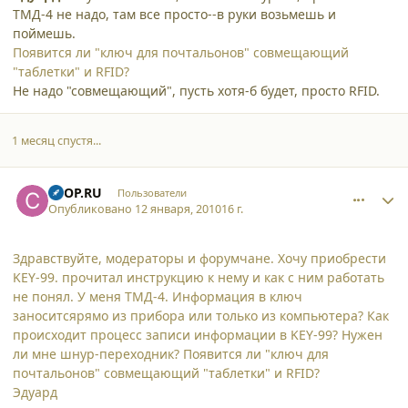
ТМД-4 не надо, там все просто--в руки возьмешь и
поймешь.
Появится ли "ключ для почтальонов" совмещающий
"таблетки" и RFID?
Не надо "совмещающий", пусть хотя-б будет, просто RFID.
1 месяц спустя...
comment_5602
Author stats
CTOP.RU
Пользователи
Опубликовано
12 января, 2010
16 г.
Здравствуйте, модераторы и форумчане. Хочу приобрести
KEY-99. прочитал инструкцию к нему и как с ним работать
не понял. У меня ТМД-4. Информация в ключ
заноситсярямо из прибора или только из компьютера? Как
происходит процесс записи информации в KEY-99? Нужен
ли мне шнур-переходник? Появится ли "ключ для
почтальонов" совмещающий "таблетки" и RFID?
Эдуард