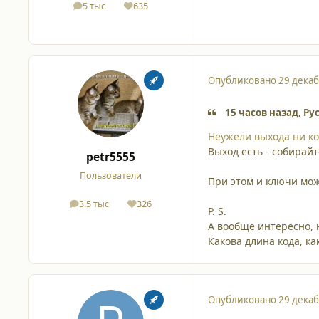
5 тыс
635
сообщения
Репутация
Опубликовано
29 декаб
15 часов назад, Ру
Неужели выхода ни ко
Выход есть - собирай
petr5555
Пользователи
При этом и ключи мож
3.5 тыс
326
сообщения
Репутация
P. S.
А вообще интересно, 
Какова длина кода, как
Опубликовано
29 декаб