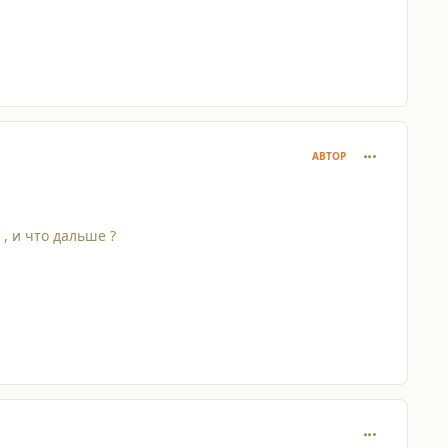
comment_429
АВТОР
, и что дальше ?
comment_429