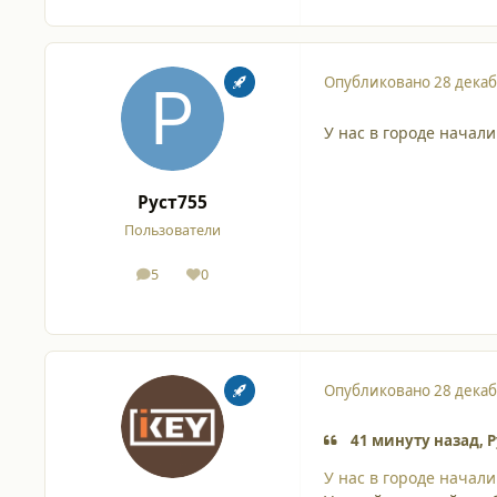
Опубликовано
28 декаб
У нас в городе начал
Руст755
Пользователи
5
0
сообщения
Репутация
Опубликовано
28 декаб
41 минуту назад, Р
У нас в городе начал