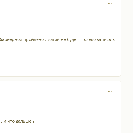
comment_429
барьерной пройдено , копий не будет , только запись в
comment_429
, и что дальше ?