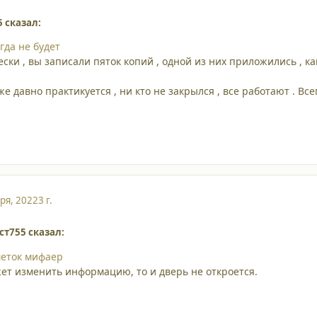
5 сказал:
гда не будет
ски , вы записали пяток копий , одной из них приложились , ка
же давно практикуется , ни кто не закрылся , все работают . Вс
ря, 2022
3 г.
ст755 сказал:
меток мифаер
ет изменить информацию, то и дверь не откроется.