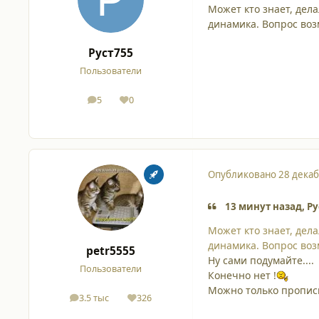
Может кто знает, дела
динамика. Вопрос воз
Руст755
Пользователи
5
0
сообщения
Репутация
Опубликовано
28 декаб
13 минут назад, Ру
Может кто знает, дела
динамика. Вопрос воз
petr5555
Ну сами подумайте....
Пользователи
Конечно нет !
Можно только прописы
3.5 тыс
326
сообщения
Репутация