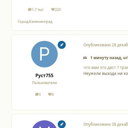
1.7 тыс
225
сообщения
Репутация
Город:
Калининград
Опубликовано
28 декаб
1 минуту назад, ur
что вам это даст ? тр
Неужели выхода ни ко
Руст755
Пользователи
5
0
сообщения
Репутация
Опубликовано
28 декаб