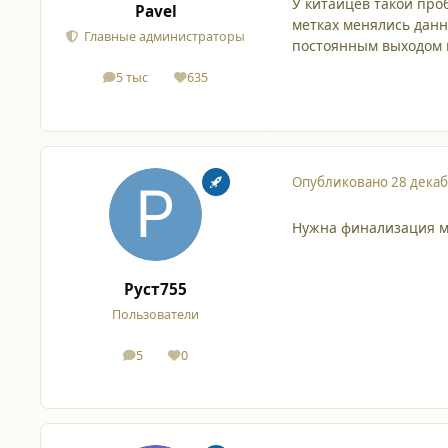
У китайцев такой проб
Pavel
метках менялись данн
Главные администраторы
постоянным выходом в
5 тыс
635
сообщения
Репутация
Опубликовано
28 декаб
Нужна финализация 
Руст755
Пользователи
5
0
сообщения
Репутация