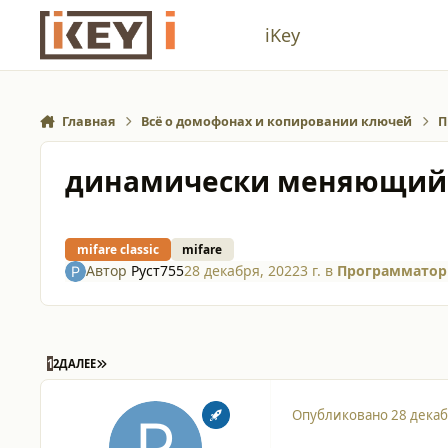
Перейти к содержанию
iKey
Главная
Всё о домофонах и копировании ключей
П
динамически меняющийс
mifare classic
mifare
Автор
Руст755
28 декабря, 2022
3 г.
в
Программатор
ПОСЛЕДНЯЯ СТРАНИЦА
1
2
ДАЛЕЕ
Опубликовано
28 декаб