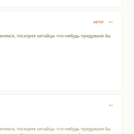
comment_429
АВТОР
станемся, поскорее китайцы что-нибудь придумали бы
comment_429
станемся, поскорее китайцы что-нибудь придумали бы