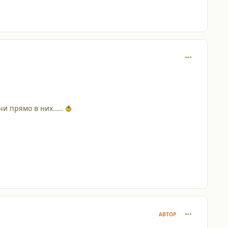
comment_429
 прямо в них.....
comment_429
АВТОР