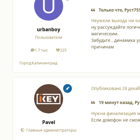
Только что, Руст75
Неужели выхода ни ко
ну рассуждайте логиче
urbanboy
магическим.
Пользователи
Забудьте , динамика у
причинам
1.7 тыс
225
сообщения
Репутация
Город:
Калининград
Опубликовано
28 декаб
19 минут назад, Ру
Нужна финализация 
Если домофон не смож
Pavel
Главные администраторы