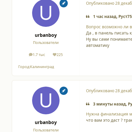
Опубликовано
28 декаб
1 час назад, Руст75
Вопрос возможно ли в
Да , в панель писать 
urbanboy
Ну вы сами понимаете 
Пользователи
автоматику
1.7 тыс
225
сообщения
Репутация
Город:
Калининград
Опубликовано
28 декаб
3 минуты назад, Ру
Нужна финализация 
что вам это даст ? тр
urbanboy
Пользователи