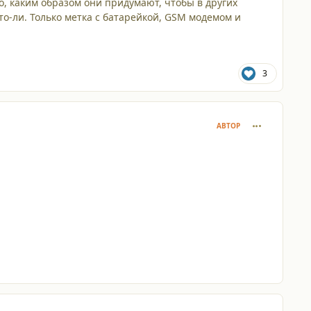
ло, каким образом они придумают, чтобы в других
о-ли. Только метка с батарейкой, GSM модемом и
3
comment_429
АВТОР