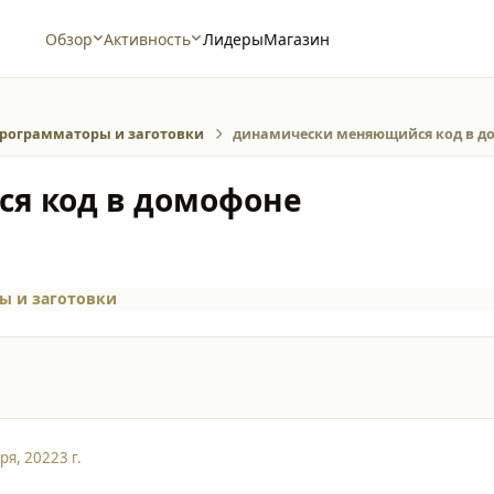
Обзор
Активность
Лидеры
Магазин
рограмматоры и заготовки
динамически меняющийся код в д
я код в домофоне
ы и заготовки
ря, 2022
3 г.