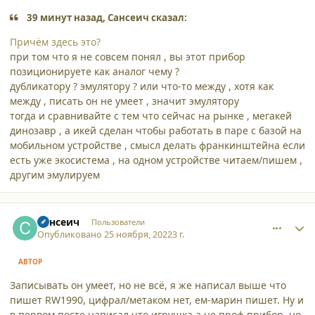
39 минут назад, Сансеич сказал:
Причём здесь это?
при том что я не совсем понял , вы этот прибор
позиционируете как аналог чему ?
дубликатору ? эмулятору ? или что-то между , хотя как
между , писать он не умеет , значит эмулятору
тогда и сравнивайте с тем что сейчас на рынке , мегакей
динозавр , а икей сделан чтобы работать в паре с базой на
мобильном устройстве , смысл делать франкинштейна если
есть уже экосистема , на одном устройстве читаем/пишем ,
другим эмулируем
comment_42340
Author stats
Сансеич
Пользователи
Опубликовано
25 ноября, 2022
3 г.
АВТОР
Записывать он умеет, но не всё, я же написал выше что
пишет RW1990, цифрал/метаком нет, ем-марин пишет. Ну и
в первом посте написал что игрушка а не проф прибор, но