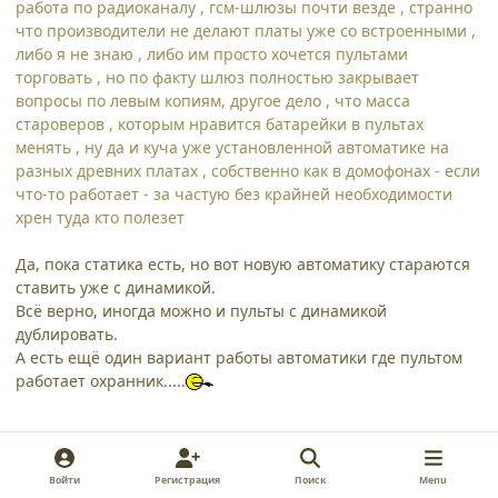
работа по радиоканалу , гсм-шлюзы почти везде , странно
что производители не делают платы уже со встроенными ,
либо я не знаю , либо им просто хочется пультами
торговать , но по факту шлюз полностью закрывает
вопросы по левым копиям, другое дело , что масса
староверов , которым нравится батарейки в пультах
менять , ну да и куча уже установленной автоматике на
разных древних платах , собственно как в домофонах - если
что-то работает - за частую без крайней необходимости
хрен туда кто полезет
Да, пока статика есть, но вот новую автоматику стараются
ставить уже с динамикой.
Всё верно, иногда можно и пульты с динамикой
дублировать.
А есть ещё один вариант работы автоматики где пультом
работает охранник.....
comment_42349
Author stats
Сансеич
Пользователи
Войти
Регистрация
Поиск
Menu