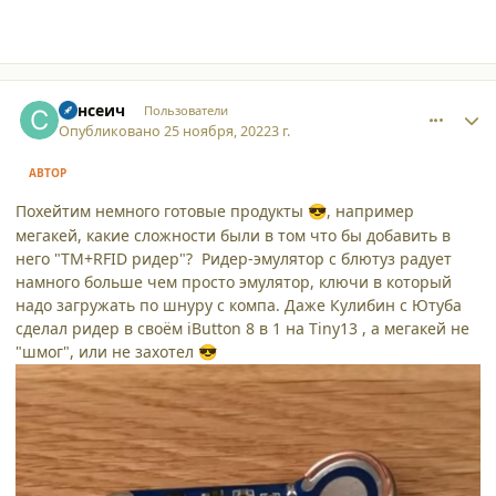
comment_42334
Author stats
Сансеич
Пользователи
Опубликовано
25 ноября, 2022
3 г.
АВТОР
Похейтим немного готовые продукты
, например
😎
мегакей, какие сложности были в том что бы добавить в
него "ТМ+RFID ридер"? Ридер-эмулятор с блютуз радует
намного больше чем просто эмулятор, ключи в который
надо загружать по шнуру с компа. Даже Кулибин с Ютуба
сделал ридер в своём iButton 8 в 1 на Tiny13 , а мегакей не
"шмог", или не захотел
😎