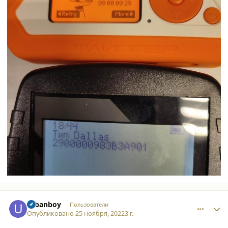
comment_42338
Author stats
urbanboy
Пользователи
Опубликовано
25 ноября, 2022
3 г.