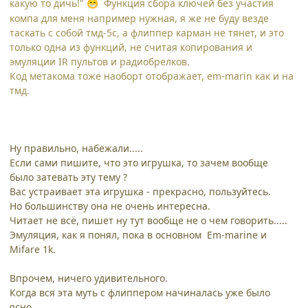
какую то дичь!"
Функция сбора ключей без участия
😁
компа для меня например нужная, я же не буду везде
таскать с собой тмд-5с, а флиппер карман не тянет, и это
только одна из функций, не считая копирования и
эмуляции IR пультов и радиобрелков.
Код метакома тоже наоборт отображает, em-marin как и на
тмд.
Ну правильно, набежали.....
Если сами пишите, что это игрушка, то зачем вообще
было затевать эту тему ?
Вас устраивает эта игрушка - прекрасно, пользуйтесь.
Но большинству она не очень интересна.
Читает не всё, пишет ну тут вообще не о чем говорить.....
Эмуляция, как я понял, пока в основном Em-marine и
Mifare 1k.
Впрочем, ничего удивительного.
Когда вся эта муть с флиппером начиналась уже было
ясно,