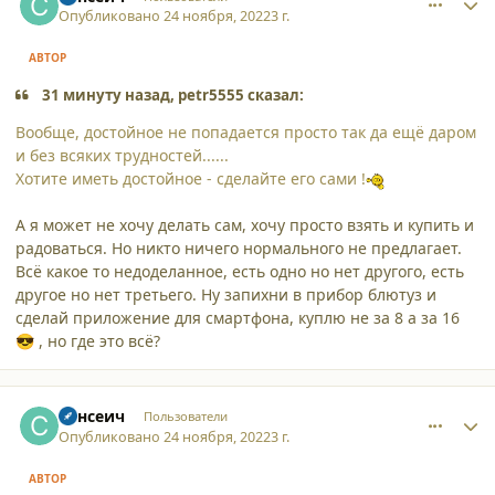
Опубликовано
24 ноября, 2022
3 г.
АВТОР
31 минуту назад, petr5555 сказал:
Вообще, достойное не попадается просто так да ещё даром
и без всяких трудностей......
Хотите иметь достойное - сделайте его сами !
А я может не хочу делать сам, хочу просто взять и купить и
радоваться. Но никто ничего нормального не предлагает.
Всё какое то недоделанное, есть одно но нет другого, есть
другое но нет третьего. Ну запихни в прибор блютуз и
сделай приложение для смартфона, куплю не за 8 а за 16
, но где это всё?
😎
comment_42325
Author stats
Сансеич
Пользователи
Опубликовано
24 ноября, 2022
3 г.
АВТОР