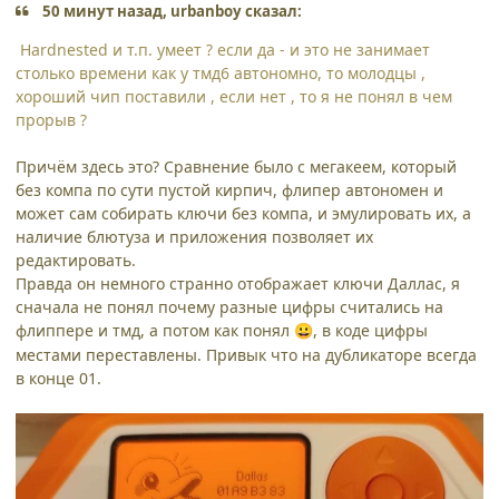
50 минут назад, urbanboy сказал:
Hardnested и т.п. умеет ? если да - и это не занимает
столько времени как у тмд6 автономно, то молодцы ,
хороший чип поставили , если нет , то я не понял в чем
прорыв ?
Причём здесь это? Сравнение было с мегакеем, который
без компа по сути пустой кирпич, флипер автономен и
может сам собирать ключи без компа, и эмулировать их, а
наличие блютуза и приложения позволяет их
редактировать.
Правда он немного странно отображает ключи Даллас, я
сначала не понял почему разные цифры считались на
флиппере и тмд, а потом как понял
, в коде цифры
😀
местами переставлены. Привык что на дубликаторе всегда
в конце 01.