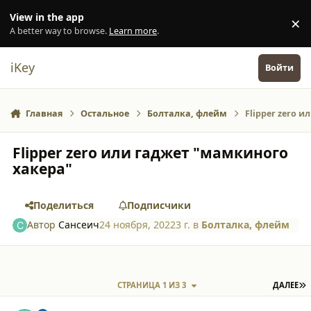
Перейти к содержанию
View in the app
×
Di
A better way to browse.
Learn more
.
iKey
Войти
Главная
Остальное
Болталка, флейм
Flipper zero 
Flipper zero или гаджет "мамкиного
хакера"
Поделиться
Подписчики
Автор
Сансеич
24 ноября, 2022
3 г.
в
Болталка, флейм
П
СТРАНИЦА 1 ИЗ 3
ДАЛЕЕ
comment_42313
Author stats