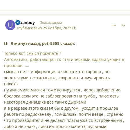
comment_42345
Author stats
urbanboy
Пользователи
Опубликовано
25 ноября, 2022
3 г.
9 минут назад, petr5555 сказал:
Только вот смысл покупать ?
Автоматика, работающая со статическими кодами уходит в
прошлое......
смысла нет - информация о частоте это хорошо , но
хочется уметь считывать , сохранять и эмулировать
пакеты
ну динамика многая тоже копируется , через добавление
брелока если это не заблокировано на тумбе , плюс есть
некоторая динамика все таки с дырками
я в разрезе этого сказал бы о другом , уходит в прошлое
работа по радиоканалу , гсм-шлюзы почти везде , странно
что производители не делают платы уже со встроенными ,
либо я не знаю , либо им просто хочется пультами