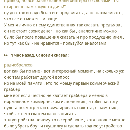
прибор, но всё равно набежали хейтеры со словами "ты
втираешь нам какую то дичь!"
ну дык так и надо было его продвигать , а не нахваливать ,
что все он может - и ваще .
У меня лично к нему единственная так сказать предъява ,
он не стоит своих денег , но как бы , аналогично можно
было бы после повышения сказать и про продукцию икея ,
но тут как бы - не нравится - пользуйся аналогами
1 час назад, Сансеич сказал:
радиобрелков
вот как бы по мне - вот интересный момент , на сколько уж
оно там работает другой вопрос
но на моей памяти , это по моему первый коммерческий
граббер
мне вот если честно не хватает граббера именно в
нормальном коммерческом исполнения , чтобы частоту
пульта посмотреть и с эмулировать пакеты , с памятью ,
чтобы с него скажем клон записать
эти устройства почему-то в серой зоне , хотя вполне можно
было убрать брут и глушилку и сделать годное устройство