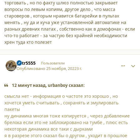
торговать , но по факту шлюз полностью закрывает
вопросы по левым копиям, другое дело , что масса
староверов , которым нравится батарейки в пультах
менять , ну да и куча уже установленной автоматике на
разных древних платах , собственно как в домофонах - если
что-то работает - за частую без крайней необходимости
хрен туда кто полезет
comment_42346
Author stats
petr5555
Пользователи
Опубликовано
25 ноября, 2022
3 г.
12 минут назад, urbanboy сказал:
смысла нет - информация о частоте это хорошо , но
хочется уметь считывать , сохранять и эмулировать
пакеты
ну динамика многая тоже копируется , через добавление
брелока если это не заблокировано на тумбе , плюс есть
некоторая динамика все таки с дырками
я в разрезе этого сказал бы о другом , уходит в прошлое