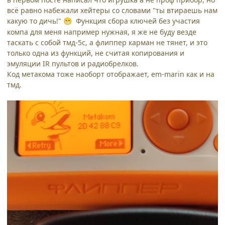
всё равно набежали хейтеры со словами "ты втираешь нам
какую то дичь!"
Функция сбора ключей без участия
😁
компа для меня например нужная, я же не буду везде
таскать с собой тмд-5с, а флиппер карман не тянет, и это
только одна из функций, не считая копирования и
эмуляции IR пультов и радиобрелков.
Код метакома тоже наоборт отображает, em-marin как и на
тмд.