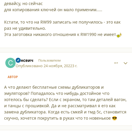
девайсу, но сейчас
для копирования ключей он мало применим.....
Кстати, то что на RW99 записать не получилось - это как
раз не удивительно.
Эта заготовка никакого отношения к RW1990 не имеет.
comment_42316
Author stats
Сансеич
Пользователи
Опубликовано
24 ноября, 2022
3 г.
АВТОР
А что делают бесплатные схемы дубликаторов и
эмуляторов? Попадалось что нибудь достойное что
хотелось бы сделать? Если с экраном, то там деталей вагон,
и танцы с прошивкой. Да и не рассматривал я его как
замена дубликатора. Когда есть смкей и тмд-5с, становится
скучно, хочется покрутить в руках что то новенькое
😎