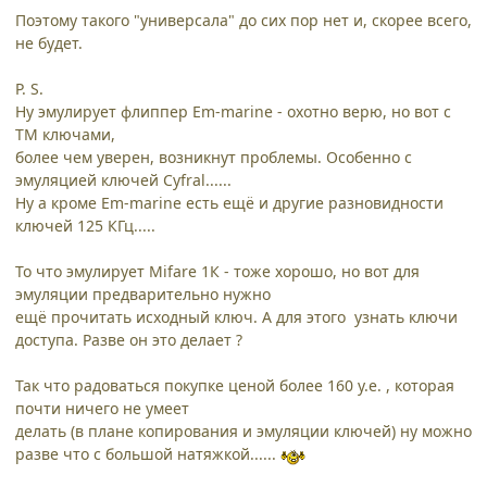
Поэтому такого "универсала" до сих пор нет и, скорее всего,
не будет.
P. S.
Ну эмулирует флиппер Em-marine - охотно верю, но вот с
ТМ ключами,
более чем уверен, возникнут проблемы. Особенно с
эмуляцией ключей Cyfral......
Ну а кроме Em-marine есть ещё и другие разновидности
ключей 125 КГц.....
То что эмулирует Mifare 1К - тоже хорошо, но вот для
эмуляции предварительно нужно
ещё прочитать исходный ключ. А для этого узнать ключи
доступа. Разве он это делает ?
Так что радоваться покупке ценой более 160 у.е. , которая
почти ничего не умеет
делать (в плане копирования и эмуляции ключей) ну можно
разве что с большой натяжкой......