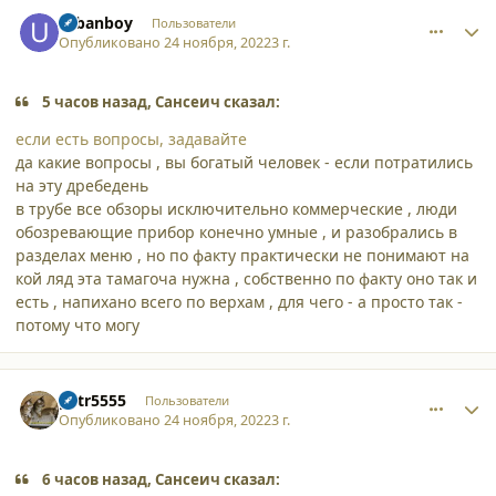
comment_42317
Author stats
urbanboy
Пользователи
Опубликовано
24 ноября, 2022
3 г.
5 часов назад, Сансеич сказал:
если есть вопросы, задавайте
да какие вопросы , вы богатый человек - если потратились
на эту дребедень
в трубе все обзоры исключительно коммерческие , люди
обозревающие прибор конечно умные , и разобрались в
разделах меню , но по факту практически не понимают на
кой ляд эта тамагоча нужна , собственно по факту оно так и
есть , напихано всего по верхам , для чего - а просто так -
потому что могу
comment_42322
Author stats
petr5555
Пользователи
Опубликовано
24 ноября, 2022
3 г.
6 часов назад, Сансеич сказал: