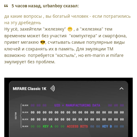
5 часов назад, urbanboy сказал:
да какие вопросы , вы богатый человек - если потратились
на эту дребедень
Ну усё, захейтели "железяку"
, а "железяка" тем
😁
временем может без участия "компухтера" и смартфона,
привет мегакею
, считывать самые популярные виды
😎
ключей и сохранять их в память. Для эмуляции ТМ
возможно потребуется "костыль", но em-marin и mifare
эмулирует без проблем.