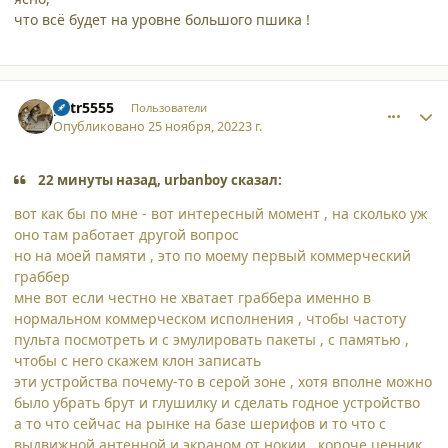
что всё будет на уровне большого пшика !
comment_42344
Author stats
petr5555
Пользователи
Опубликовано
25 ноября, 2022
3 г.
22 минуты назад, urbanboy сказал:
вот как бы по мне - вот интересный момент , на сколько уж
оно там работает другой вопрос
но на моей памяти , это по моему первый коммерческий
граббер
мне вот если честно не хватает граббера именно в
нормальном коммерческом исполнения , чтобы частоту
пульта посмотреть и с эмулировать пакеты , с памятью ,
чтобы с него скажем клон записать
эти устройства почему-то в серой зоне , хотя вполне можно
было убрать брут и глушилку и сделать годное устройство
а то что сейчас на рынке на базе шерифов и то что с
выдвижной антенной и экраном от нокии , короче ценник