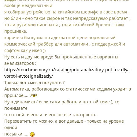
вообще неадекватный
я собирал устройство на китайском шерифе в свое время ,
но блин - оно такое сырое и так непредсказуемо работает ,
то ли руки мои виноваты , толи китайский брелок , толи
прошивка.
короче я бы купил по адекватной цене нормальный
коммерческий граббер для автоматики , с поддержкой и
софтом как у икея ))
Ну есть и другие вроде бы промышленные варианты
анализаторов :
https://touchmemory.ru/catalog/pdu-analizatory-pul-tov-dlya-
vorot-i-avtosignalizaciy/
Только вот смысл покупать ?
Автоматика, работающая со статическими кодами уходит в
прошлое......
Ну а динамика ( если сами работали по этой теме ), то
понимаете
что с ней очень и очень не всё так просто.
Перехватить то можно, а вот дальше - только на уровне
одной
посылки......