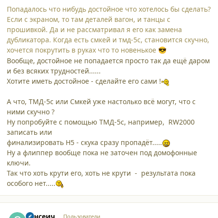
Попадалось что нибудь достойное что хотелось бы сделать?
Если с экраном, то там деталей вагон, и танцы с
прошивкой. Да и не рассматривал я его как замена
дубликатора. Когда есть смкей и тмд-5с, становится скучно,
хочется покрутить в руках что то новенькое
😎
Вообще, достойное не попадается просто так да ещё даром
и без всяких трудностей......
Хотите иметь достойное - сделайте его сами !
А что, ТМД-5с или Смкей уже настолько всё могут, что с
ними скучно ?
Ну попробуйте с помощью ТМД-5с, например, RW2000
записать или
финализировать H5 - скука сразу пропадёт.....
Ну а флиппер вообще пока не заточен под домофонные
ключи.
Так что хоть крути его, хоть не крути - результата пока
особого нет.....
comment_42323
Author stats
Сансеич
Пользователи