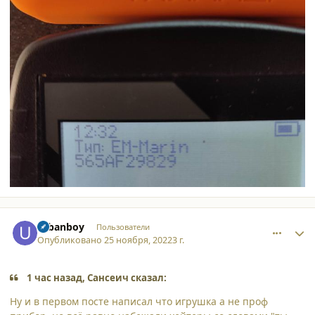
comment_42342
Author stats
urbanboy
Пользователи
Опубликовано
25 ноября, 2022
3 г.
1 час назад, Сансеич сказал:
Ну и в первом посте написал что игрушка а не проф