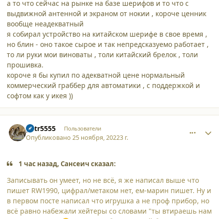
а то что сейчас на рынке на базе шерифов и то что с
выдвижной антенной и экраном от нокии , короче ценник
вообще неадекватный
я собирал устройство на китайском шерифе в свое время ,
но блин - оно такое сырое и так непредсказуемо работает ,
то ли руки мои виноваты , толи китайский брелок , толи
прошивка.
короче я бы купил по адекватной цене нормальный
коммерческий граббер для автоматики , с поддержкой и
софтом как у икея ))
comment_42343
Author stats
petr5555
Пользователи
Опубликовано
25 ноября, 2022
3 г.
1 час назад, Сансеич сказал:
Записывать он умеет, но не всё, я же написал выше что
пишет RW1990, цифрал/метаком нет, ем-марин пишет. Ну и
в первом посте написал что игрушка а не проф прибор, но
всё равно набежали хейтеры со словами "ты втираешь нам