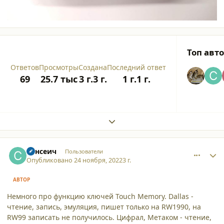
Топ авт
Ответов
Просмотры
Создана
Последний ответ
69
25.7 тыс
3 г.
3 г.
1 г.
1 г.
Expand topic overview
comment_42314
Author stats
Сансеич
Пользователи
Опубликовано
24 ноября, 2022
3 г.
АВТОР
Немного про функцию ключей Touch Memory. Dallas -
чтение, запись, эмуляция, пишет только на RW1990, на
RW99 записать не получилось. Цифрал, Метаком - чтение,