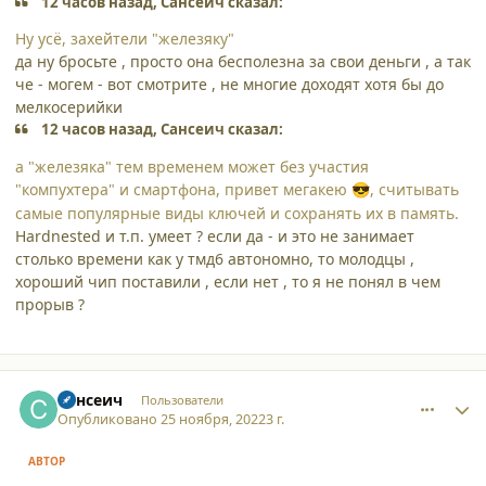
12 часов назад, Сансеич сказал:
Ну усё, захейтели "железяку"
да ну бросьте , просто она бесполезна за свои деньги , а так
че - могем - вот смотрите , не многие доходят хотя бы до
мелкосерийки
12 часов назад, Сансеич сказал:
а "железяка" тем временем может без участия
"компухтера" и смартфона, привет мегакею
, считывать
😎
самые популярные виды ключей и сохранять их в память.
Hardnested и т.п. умеет ? если да - и это не занимает
столько времени как у тмд6 автономно, то молодцы ,
хороший чип поставили , если нет , то я не понял в чем
прорыв ?
comment_42337
Author stats
Сансеич
Пользователи
Опубликовано
25 ноября, 2022
3 г.
АВТОР