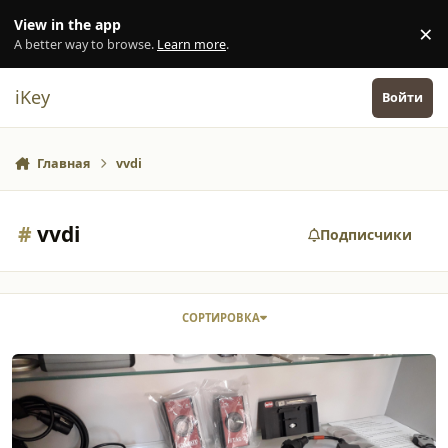
Перейти к содержанию
View in the app
×
Di
A better way to browse.
Learn more
.
iKey
Войти
Главная
vvdi
#
vvdi
Подписчики
СОРТИРОВКА
Продаю программаторы, большой перечень.