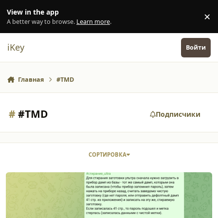
Перейти к содержанию
View in the app
×
Di
A better way to browse.
Learn more
.
iKey
Войти
Главная
#TMD
#
#TMD
Подписчики
СОРТИРОВКА
Мифаер ультра ошибка записи