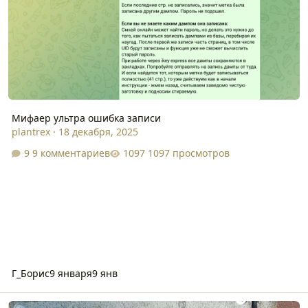
Мифаер ультра ошибка записи
plantrex
·
18 декабря, 2025
9 комментариев
1097 просмотров
Г_Борис
9 января
9 янв
E-Marin