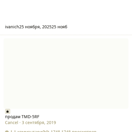
ivanich
25 ноября, 2025
25 нояб
продам TMD-5RF
продам TMD-5RF
Cancel
·
3 сентября, 2019
1 комментарий
1748 просмотров