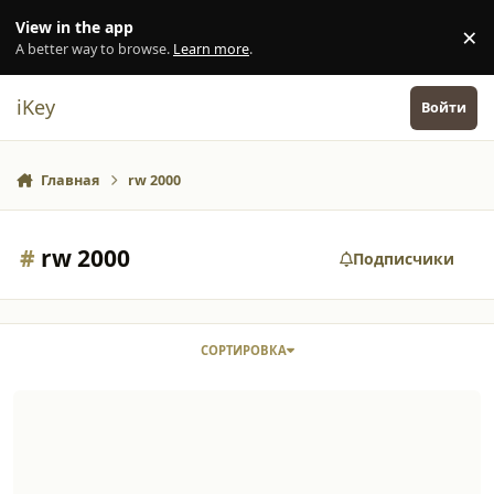
Перейти к содержанию
View in the app
×
Di
A better way to browse.
Learn more
.
iKey
Войти
Главная
rw 2000
#
rw 2000
Подписчики
СОРТИРОВКА
Рв2000