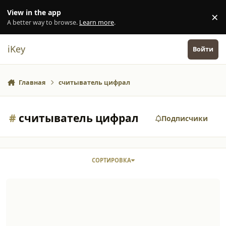
Перейти к содержанию
View in the app
×
Di
A better way to browse.
Learn more
.
iKey
Войти
Главная
считыватель цифрал
#
считыватель цифрал
Подписчики
СОРТИРОВКА
Меняют считываетели в домофонах. Подскажите.