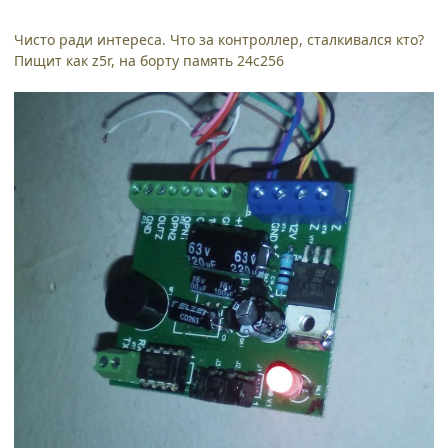
Чисто ради интереса. Что за контроллер, сталкивался кто?
Пищит как z5r, на борту память 24c256