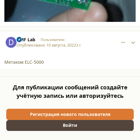
comment_39658
Author stats
DMF Lab
Пользователи
Опубликовано
10 августа, 2022
3 г.
Метаком ELC-5000
Для публикации сообщений создайте
учётную запись или авторизуйтесь
Регистрация нового пользователя
Войти