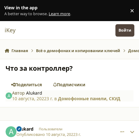
Перейти к содержанию
View in the app
×
Di
A better way to browse.
Learn more
.
iKey
Войти
Главная
Всё о домофонах и копировании ключей
Домо
Что за контроллер?
Поделиться
Подписчики
Автор
Alukard
10 августа, 2022
3 г.
в
Домофонные панели, СКУД
comment_39653
Author stats
Alukard
Пользователи
Опубликовано
10 августа, 2022
3 г.