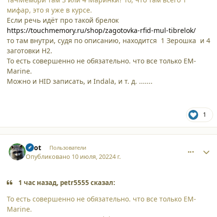
мифар, это я уже в курсе.
Если речь идёт про такой брелок
https://touchmemory.ru/shop/zagotovka-rfid-mul-tibrelok/
то там внутри, судя по описанию, находится 1 Зерошка и 4
заготовки H2.
То есть совершенно не обязательно. что все только EM-
Marine.
Можно и HID записать, и Indala, и т. д. .......
1
comment_38225
Author stats
Enot
Пользователи
Опубликовано
10 июля, 2022
4 г.
1 час назад, petr5555 сказал:
То есть совершенно не обязательно. что все только EM-
Marine.