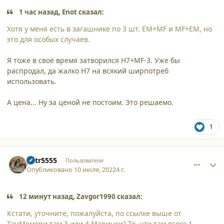
1 час назад, Enot сказал:
Хотя у меня есть в загашнике по 3 шт. EM+MF и MF+EM, но
это для особых случаев.
Я тоже в своё время затворился Н7+MF-3. Уже бы
распродал, да жалко Н7 на всякий ширпотреб
использовать.
А цена... Ну за ценой не постоим. Это решаемо.
1
comment_38224
Author stats
petr5555
Пользователи
Опубликовано
10 июля, 2022
4 г.
12 минут назад, Zavgor1990 сказал:
Кстати, уточните, пожалуйста, по ссылке выше от
ТачМемори там 3 или 4 Маринки? То, что там всего 1