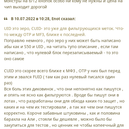
монстры на 6/12 кнопок особо ни кому не нужны и цена на
чип выходит дорогой
В 10.07.2022 в 10:28, Enot сказал:
UID это зеро, CUID- это уже для фильтрующихся меток. Что-
то между OTP и MF3, ближе к последней.
Поправлю немного , про зеро у них может быть написано
абы как и S50 и UID , на читать тупо описание , если там
написано , что нулевой блок перезаписываемый - то это
оно самое
CUID это скорее всего ближе к МФ3 , ОТР у них был перед
этим и звался FUID ( там как раз нулевый писался один
раз)
Вся боль этих диковинок , что они непонятно как пишутся ,
и опять не ясно как фильтруются . Вроде бы пишут они в
лотах , что разработаны они для обхода каких-то защит , но
каких и на чем их тестировали , а так же чем они пишутся
корректно. Короче забавные штуковины , как и половина
барахла на Али , стояли бы дешевле , можно было бы
закупиться для тестов , но ценник не чтобы копеечный для