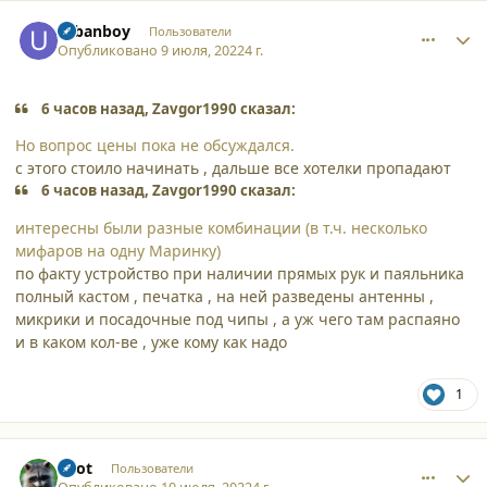
comment_38208
Author stats
urbanboy
Пользователи
Опубликовано
9 июля, 2022
4 г.
6 часов назад, Zavgor1990 сказал:
Но вопрос цены пока не обсуждался.
с этого стоило начинать , дальше все хотелки пропадают
6 часов назад, Zavgor1990 сказал:
интересны были разные комбинации (в т.ч. несколько
мифаров на одну Маринку)
по факту устройство при наличии прямых рук и паяльника
полный кастом , печатка , на ней разведены антенны ,
микрики и посадочные под чипы , а уж чего там распаяно
и в каком кол-ве , уже кому как надо
1
comment_38218
Author stats
Enot
Пользователи