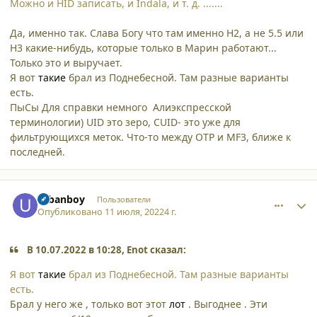
Можно и HID записать, и Indala, и т. д. .......
Да, именно так. Слава Богу что там именно Н2, а не 5.5 или
Н3 какие-нибудь, которые только в Марин работают...
Только это и выручает.
Я вот
такие
брал из Поднебесной. Там разные варианты
есть.
ПыСы Для справки немного Алиэкспресской
терминологии) UID это зеро, CUID- это уже для
фильтрующихся меток. Что-то между OTP и MF3, ближе к
последней.
comment_38273
Author stats
urbanboy
Пользователи
Опубликовано
11 июля, 2022
4 г.
В 10.07.2022 в 10:28, Enot сказал:
Я вот
такие
брал из Поднебесной. Там разные варианты
есть.
Брал у него же , только вот этот
лот
. Выгоднее . Эти