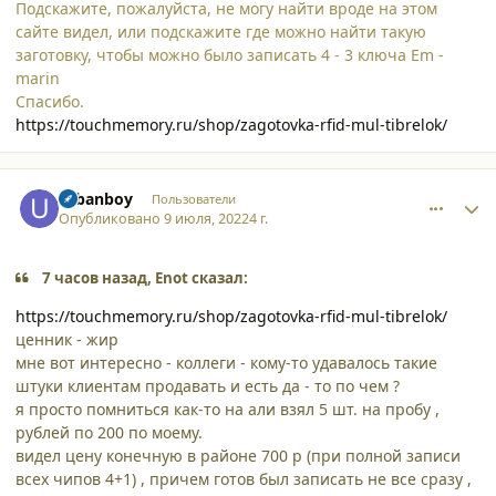
Подскажите, пожалуйста, не могу найти вроде на этом
сайте видел, или подскажите где можно найти такую
заготовку, чтобы можно было записать 4 - 3 ключа Em -
marin
Спасибо.
https://touchmemory.ru/shop/zagotovka-rfid-mul-tibrelok/
comment_38185
Author stats
urbanboy
Пользователи
Опубликовано
9 июля, 2022
4 г.
7 часов назад, Enot сказал:
https://touchmemory.ru/shop/zagotovka-rfid-mul-tibrelok/
ценник - жир
мне вот интересно - коллеги - кому-то удавалось такие
штуки клиентам продавать и есть да - то по чем ?
я просто помниться как-то на али взял 5 шт. на пробу ,
рублей по 200 по моему.
видел цену конечную в районе 700 р (при полной записи
всех чипов 4+1) , причем готов был записать не все сразу ,