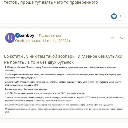
тестов , проще тут взять чего то проверенного
1
comment_38274
Author stats
urbanboy
Пользователи
Опубликовано
11 июля, 2022
4 г.
Во кстати , у них там такой зоопарк , и главное без бутылки
не понять , а то и без двух бутылок
comment_38291
Author stats