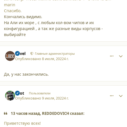
marin
Спасибо.
Кончались видимо.
На Али их море , с любым кол-вом чипов и их
конфигурацией , а так же разные виды корпусов -
выбирайте
comment_38151
Author stats
Pavel
Главные администраторы
Опубликовано
8 июля, 2022
4 г.
Да, у нас закончились.
comment_38166
Author stats
Enot
Пользователи
Опубликовано
9 июля, 2022
4 г.
13 часов назад, REDDEDOVICH сказал:
Приветствую всех!