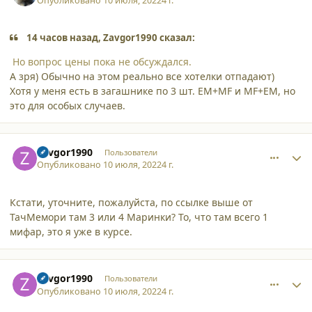
Опубликовано
10 июля, 2022
4 г.
14 часов назад, Zavgor1990 сказал:
Но вопрос цены пока не обсуждался.
А зря) Обычно на этом реально все хотелки отпадают)
Хотя у меня есть в загашнике по 3 шт. EM+MF и MF+EM, но
это для особых случаев.
comment_38222
Author stats
Zavgor1990
Пользователи
Опубликовано
10 июля, 2022
4 г.
Кстати, уточните, пожалуйста, по ссылке выше от
ТачМемори там 3 или 4 Маринки? То, что там всего 1
мифар, это я уже в курсе.
comment_38223
Author stats
Zavgor1990
Пользователи
Опубликовано
10 июля, 2022
4 г.