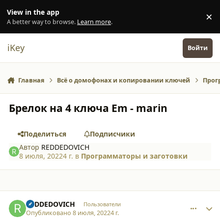
Перейти к содержанию
View in the app
×
Di
A better way to browse.
Learn more
.
iKey
Войти
Главная
Всё о домофонах и копировании ключей
Прог
Брелок на 4 ключа Em - marin
Поделиться
Подписчики
Автор
REDDEDOVICH
8 июля, 2022
4 г.
в
Программаторы и заготовки
comment_38146
Author stats
REDDEDOVICH
Пользователи
Опубликовано
8 июля, 2022
4 г.