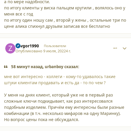
а по мере надобности.
по итогу клиенты у виска пальцем крутили , волялось оно у
меня все с год
по итогу один ношу сам , второй у жены , остальные три по
цене алика спихнул друзьям записав все бесплатно
comment_38189
Author stats
Zavgor1990
Пользователи
Опубликовано
9 июля, 2022
4 г.
58 минут назад, urbanboy сказал:
мне вот интересно - коллеги - кому-то удавалось такие
штуки клиентам продавать и есть да - то по чем ?
У меня на днях клиент, который уже не в первый раз
сложные ключи подкидывает, как раз интересовался
подобным изделием. Причём ему интересны были разные
комбинации (в т.ч. несколько мифаров на одну Маринку).
Но вопрос цены пока не обсуждался.