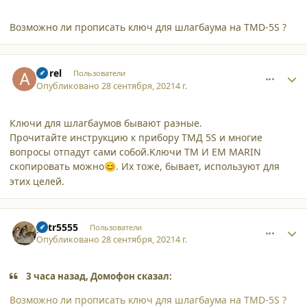
Возможно ли прописать ключ для шлагбаума на TMD-5S ?
comment_30751
Author stats
Aprel
Пользователи
Опубликовано
28 сентября, 2021
4 г.
Ключи для шлагбаумов бывают раэные.
Прочитайте инструкцию к прибору ТМД 5S и многие
вопросы отпадут сами собой.Kлючи ТМ И EM MARIN
скопировать можно
. Их тоже, бывает, используют для
😊
этих целей.
comment_30754
Author stats
petr5555
Пользователи
Опубликовано
28 сентября, 2021
4 г.
3 часа назад, Домофон сказал:
Возможно ли прописать ключ для шлагбаума на TMD-5S ?