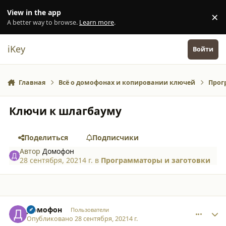
Перейти к содержанию
View in the app
×
Di
A better way to browse.
Learn more
.
iKey
Войти
Главная
Всё о домофонах и копировании ключей
Прог
Ключи к шлагбауму
Поделиться
Подписчики
Автор
Домофон
28 сентября, 2021
4 г.
в
Программаторы и заготовки
comment_30749
Author stats
Домофон
Пользователи
Опубликовано
28 сентября, 2021
4 г.