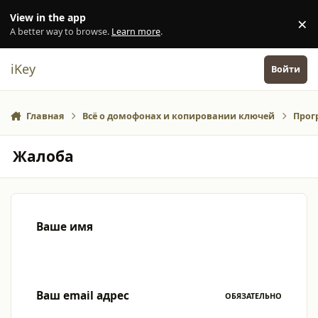
Перейти к содержанию
View in the app
×
Di
A better way to browse.
Learn more
.
iKey
Войти
Главная
Всё о домофонах и копировании ключей
Прог
Жалоба
Ваше имя
Ваш email адрес
ОБЯЗАТЕЛЬНО