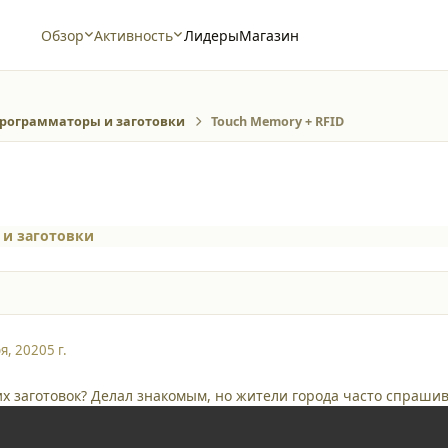
Обзор
Активность
Лидеры
Магазин
рограмматоры и заготовки
Touch Memory + RFID
и заготовки
я, 2020
5 г.
ких заготовок? Делал знакомым, но жители города часто спраши