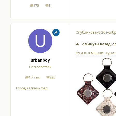
175
3
сообщения
Репутация
Опубликовано
26 ноябр
2 минуты назад, an
Ну а кто мешает купи
urbanboy
Пользователи
1.7 тыс
225
сообщения
Репутация
Город:
Калининград