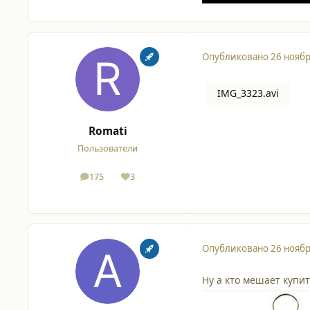
Опубликовано
26 ноябр
IMG_3323.avi
Romati
Пользователи
175
3
сообщения
Репутация
Опубликовано
26 ноябр
Ну а кто мешает купи