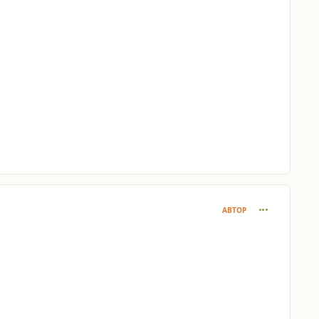
comment_264
АВТОР