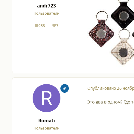
andr723
Пользователи
233
7
сообщения
Репутация
Опубликовано
26 ноябр
Это два в одном? Где 
Romati
Пользователи