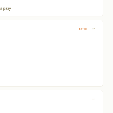
и разу
comment_264
АВТОР
comment_264