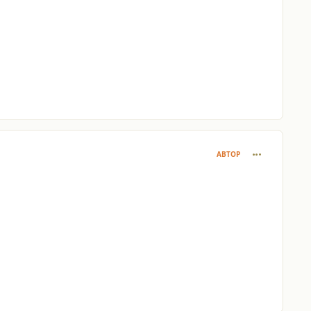
comment_264
АВТОР