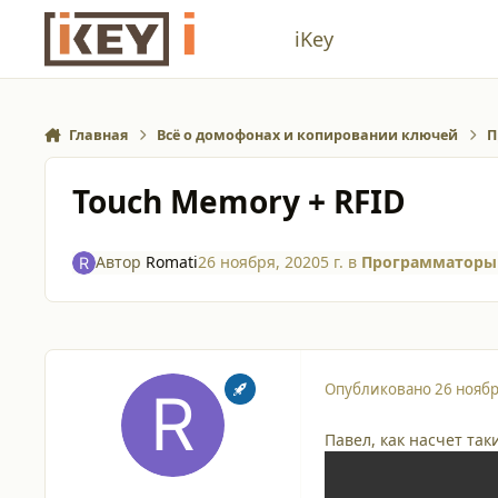
Перейти к содержанию
iKey
Главная
Всё о домофонах и копировании ключей
П
Touch Memory + RFID
Автор
Romati
26 ноября, 2020
5 г.
в
Программаторы 
Опубликовано
26 ноябр
Павел, как насчет та