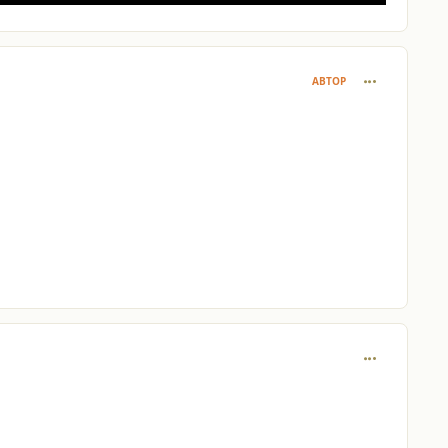
comment_264
АВТОР
comment_264