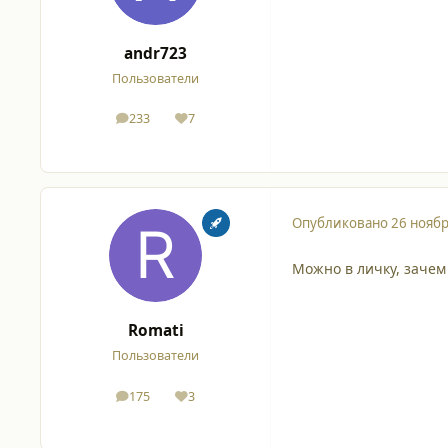
andr723
Пользователи
233
7
сообщения
Репутация
Опубликовано
26 ноябр
Можно в личку, зачем
Romati
Пользователи
175
3
сообщения
Репутация