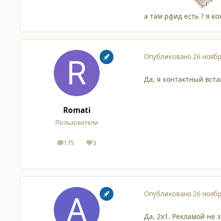
а там рфид есть ? я к
Опубликовано
26 ноябр
Да, я контактный вст
Romati
Пользователи
175
3
сообщения
Репутация
Опубликовано
26 ноябр
Да, 2х1. Рекламой не 