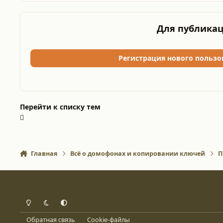
Для публикац
Регистрация нового пользо
Перейти к списку тем
Главная
Всё о домофонах и копировании ключей
П
Light Mode
Dark Mode
System Preference
Обратная связь
Cookie-файлы