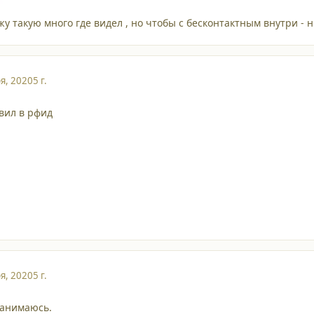
ожу такую много где видел , но чтобы с бесконтактным внутри - н
я, 2020
5 г.
авил в рфид
я, 2020
5 г.
занимаюсь.