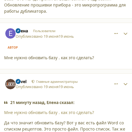
Обновление прошивки прибора - это микропрограмма для
работы дубликатора.
comment_65949
Author stats
Елена
Пользователи
Опубликовано
19 июня
19 июнь
АВТОР
Мне нужно обновить базу . как это сделать?
comment_65950
Author stats
Pavel
Главные администраторы
Опубликовано
19 июня
19 июнь
21 минуту назад, Елена сказал:
Мне нужно обновить базу . как это сделать?
Да что значит обновить базу? Вот у вас есть файл Word со
списком рецептов. Это просто файл. Просто список. Так же