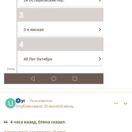
comment_65952
Author stats
Uilyi
Пользователи
Опубликовано
20 июня
20 июнь
4 часа назад, Елена сказал:
показывает зачеркнутый круг