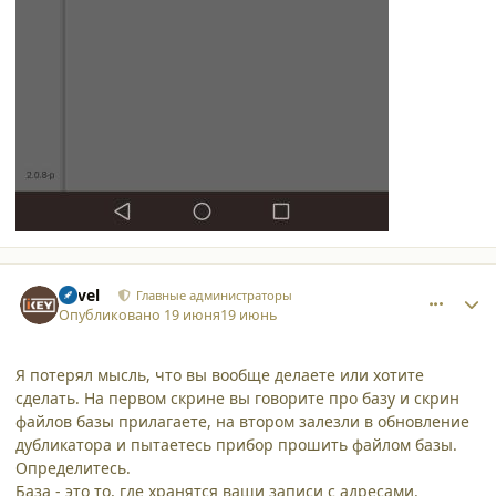
comment_65948
Author stats
Pavel
Главные администраторы
Опубликовано
19 июня
19 июнь
Я потерял мысль, что вы вообще делаете или хотите
сделать. На первом скрине вы говорите про базу и скрин
файлов базы прилагаете, на втором залезли в обновление
дубликатора и пытаетесь прибор прошить файлом базы.
Определитесь.
База - это то, где хранятся ваши записи с адресами.