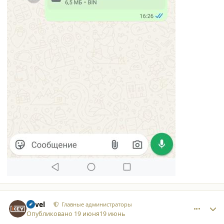
comment_65945
Author stats
Pavel
Главные администраторы
Опубликовано
19 июня
19 июнь