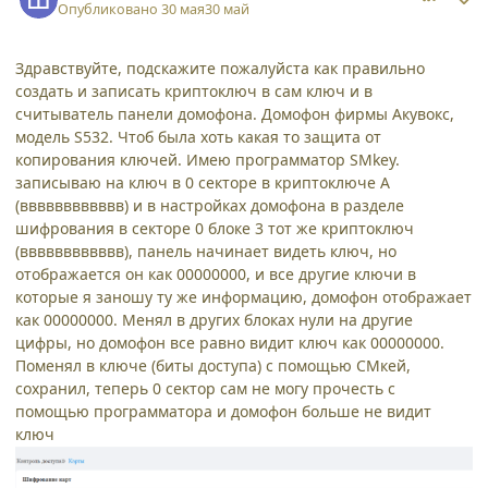
Опубликовано
30 мая
30 май
Здравствуйте, подскажите пожалуйста как правильно
создать и записать криптоключ в сам ключ и в
считыватель панели домофона. Домофон фирмы Акувокс,
модель S532. Чтоб была хоть какая то защита от
копирования ключей. Имею программатор SMkey.
записываю на ключ в 0 секторе в криптоключе А
(вввввввввввв) и в настройках домофона в разделе
шифрования в секторе 0 блоке 3 тот же криптоключ
(вввввввввввв), панель начинает видеть ключ, но
отображается он как 00000000, и все другие ключи в
которые я заношу ту же информацию, домофон отображает
как 00000000. Менял в других блоках нули на другие
цифры, но домофон все равно видит ключ как 00000000.
Поменял в ключе (биты доступа) с помощью СМкей,
сохранил, теперь 0 сектор сам не могу прочесть с
помощью программатора и домофон больше не видит
ключ