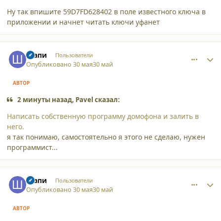
Ну так впишите 59D7FD628402 в поле известного ключа в
приложении и начнет читать ключи уфанет
comment_65896
Author stats
Шапи
Пользователи
Опубликовано
30 мая
30 май
АВТОР
2 минуты назад, Pavel сказал:
Написать собственную программу домофона и залить в
него.
я так понимаю, самостоятельно я этого не сделаю, нужен
программист...
comment_65897
Author stats
Шапи
Пользователи
Опубликовано
30 мая
30 май
АВТОР