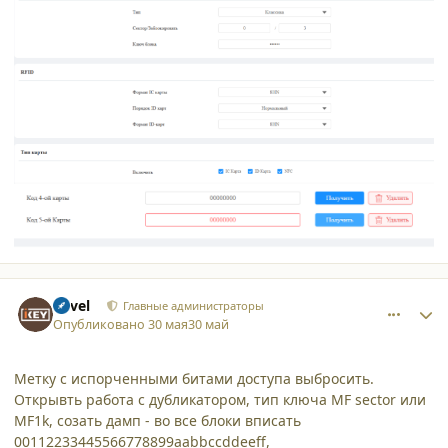
comment_65887
Author stats
Pavel
Главные администраторы
Опубликовано
30 мая
30 май
Метку с испорченными битами доступа выбросить.
Открывть работа с дубликатором, тип ключа MF sector или
MF1k, созать дамп - во все блоки вписать
00112233445566778899aabbccddeeff,