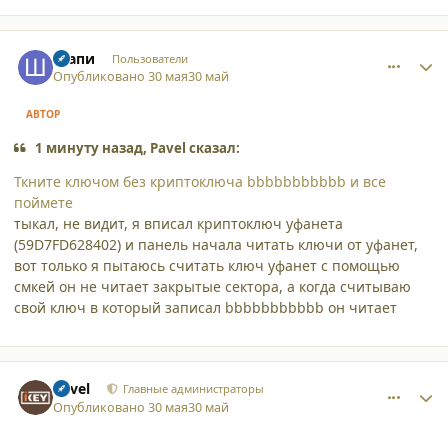
comment_65893
Author stats
Шапи
Пользователи
Опубликовано
30 мая
30 май
АВТОР
1 минуту назад, Pavel сказал:
Ткните ключом без криптоключа bbbbbbbbbbb и все
поймете
тыкал, не видит, я вписал криптоключ уфанета
(59D7FD628402) и панель начала читать ключи от уфанет,
вот только я пытаюсь считать ключ уфанет с помощью
смкей он не читает закрытые сектора, а когда считываю
свой ключ в который записал bbbbbbbbbbb он читает
comment_65894
Author stats
Pavel
Главные администраторы
Опубликовано
30 мая
30 май