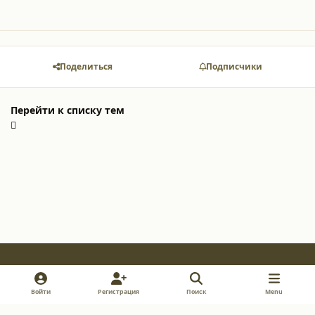
Поделиться
Подписчики
Перейти к списку тем
Light Mode
Dark Mode
System Preference
v
i
y
Войти
Регистрация
Поиск
Menu
k
n
o
Обратная связь
Cookie-файлы