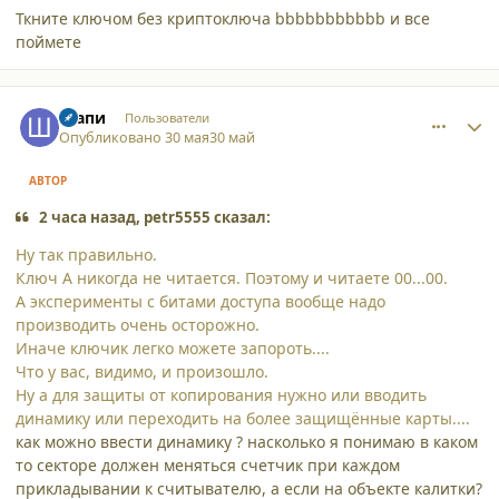
Ткните ключом без криптоключа bbbbbbbbbbb и все
поймете
comment_65892
Author stats
Шапи
Пользователи
Опубликовано
30 мая
30 май
АВТОР
2 часа назад, petr5555 сказал:
Ну так правильно.
Ключ А никогда не читается. Поэтому и читаете 00...00.
А эксперименты с битами доступа вообще надо
производить очень осторожно.
Иначе ключик легко можете запороть....
Что у вас, видимо, и произошло.
Ну а для защиты от копирования нужно или вводить
динамику или переходить на более защищённые карты....
как можно ввести динамику ? насколько я понимаю в каком
то секторе должен меняться счетчик при каждом
прикладывании к считывателю, а если на объекте калитки?