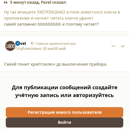
5 минут назад, Pavel сказал:
Ну так впишите 59D7FD628402 в поле известного ключа в
приложении и начнет читать ключи уфанет
смкей запомнил bbbbbbbbb и поэтому читает?
comment_65898
Author stats
Pavel
Главные администраторы
Опубликовано
30 мая
30 май
Смкей понит криптоключ до выключения прибора.
Для публикации сообщений создайте
учётную запись или авторизуйтесь
Регистрация нового пользователя
Войти