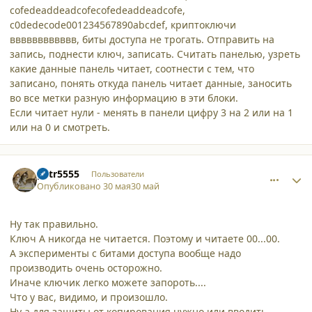
cofedeaddeadcofecofedeaddeadcofe,
с0dedecode001234567890abcdef, криптоключи
вввввввввввв, биты доступа не трогать. Отправить на
запись, поднести ключ, записать. Считать панелью, узреть
какие данные панель читает, соотнести с тем, что
записано, понять откуда панель читает данные, заносить
во все метки разную информацию в эти блоки.
Если читает нули - менять в панели цифру 3 на 2 или на 1
или на 0 и смотреть.
comment_65889
Author stats
petr5555
Пользователи
Опубликовано
30 мая
30 май
Ну так правильно.
Ключ А никогда не читается. Поэтому и читаете 00...00.
А эксперименты с битами доступа вообще надо
производить очень осторожно.
Иначе ключик легко можете запороть....
Что у вас, видимо, и произошло.
Ну а для защиты от копирования нужно или вводить