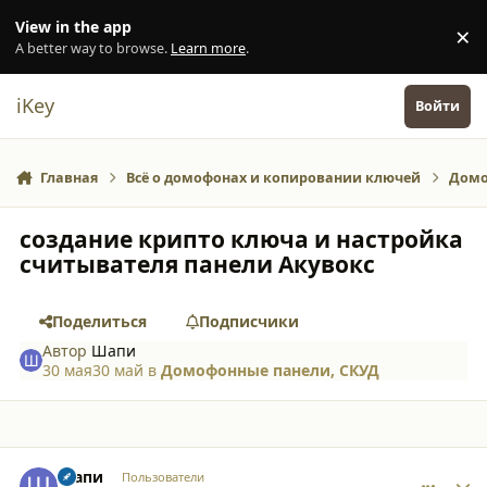
Перейти к содержанию
View in the app
×
Di
A better way to browse.
Learn more
.
iKey
Войти
Главная
Всё о домофонах и копировании ключей
Домо
создание крипто ключа и настройка
считывателя панели Акувокс
Поделиться
Подписчики
Автор
Шапи
30 мая
30 май
в
Домофонные панели, СКУД
comment_65886
Author stats
Шапи
Пользователи