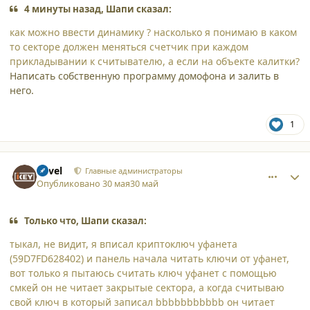
4 минуты назад, Шапи сказал:
как можно ввести динамику ? насколько я понимаю в каком
то секторе должен меняться счетчик при каждом
прикладывании к считывателю, а если на объекте калитки?
Написать собственную программу домофона и залить в
него.
1
comment_65895
Author stats
Pavel
Главные администраторы
Опубликовано
30 мая
30 май
Только что, Шапи сказал:
тыкал, не видит, я вписал криптоключ уфанета
(59D7FD628402) и панель начала читать ключи от уфанет,
вот только я пытаюсь считать ключ уфанет с помощью
смкей он не читает закрытые сектора, а когда считываю
свой ключ в который записал bbbbbbbbbbb он читает