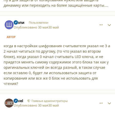
динамику или переходить на более защищённые карты....
comment_65890
Author stats
Шапи
Пользователи
Опубликовано
30 мая
30 май
АВТОР
когда в настройках шифрования считывателя указал не 3 а
2 начал читаться по другому, (то что указал во втором
блоке), когда указал 0 начал считывать UID ключа, и не
придется менять самому содержимое этого блока так как у
оригинальных ключей он всегда разный, в таком случае
если оставлю 0, будет ли использоваться защита от
копирования или все же 0 блок не использовать для
чтения?
comment_65891
Author stats
Pavel
Главные администраторы
Опубликовано
30 мая
30 май