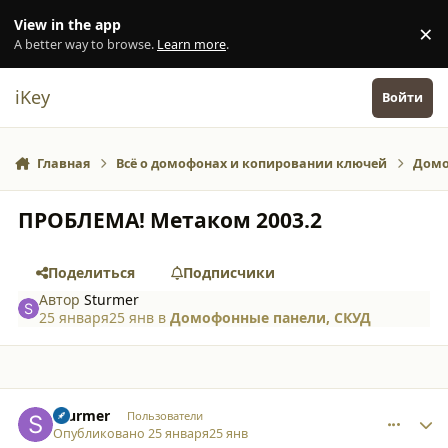
Перейти к содержанию
View in the app
×
Di
A better way to browse.
Learn more
.
iKey
Войти
Главная
Всё о домофонах и копировании ключей
Домо
ПРОБЛЕМА! Метаком 2003.2
Поделиться
Подписчики
Автор
Sturmer
25 января
25 янв
в
Домофонные панели, СКУД
comment_65404
Author stats
Sturmer
Пользователи
Опубликовано
25 января
25 янв