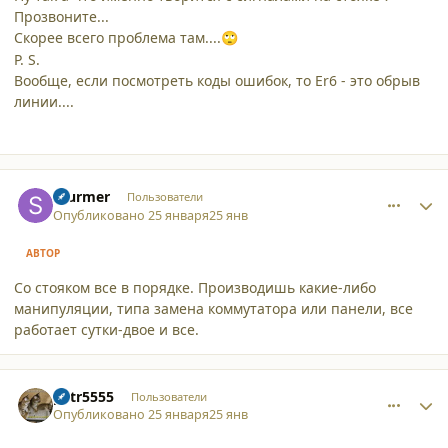
Прозвоните...
Скорее всего проблема там....
🙄
P. S.
Вообще, если посмотреть коды ошибок, то Er6 - это обрыв
линии....
comment_65407
Author stats
Sturmer
Пользователи
Опубликовано
25 января
25 янв
АВТОР
Со стояком все в порядке. Производишь какие-либо
манипуляции, типа замена коммутатора или панели, все
работает сутки-двое и все.
comment_65408
Author stats
petr5555
Пользователи
Опубликовано
25 января
25 янв