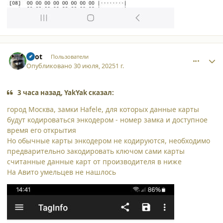
comment_63415
Author stats
Enot
Пользователи
Опубликовано
30 июля, 2025
1 г.
3 часа назад, YakYak сказал:
город Москва, замки Hafele, для которых данные карты
будут кодироваться энкодером - номер замка и доступное
время его открытия
Но обычные карты энкодером не кодируются, необходимо
предварительно закодировать ключом сами карты
считанные данные карт от производителя в ниже
На Авито умельцев не нашлось