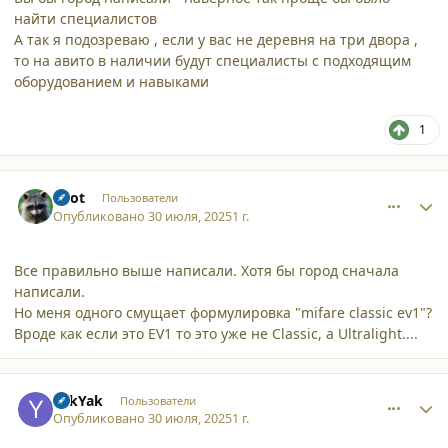
найти специалистов
А так я подозреваю , если у вас не деревня на три двора ,
то на авито в наличии будут специалисты с подходящим
оборудованием и навыками
1
comment_63399
Author stats
Enot
Пользователи
Опубликовано
30 июля, 2025
1 г.
Все правильно выше написали. Хотя бы город сначала
написали.
Но меня одного смущает формулировка "mifare classic ev1"?
Вроде как если это EV1 то это уже не Classic, а Ultralight....
comment_63411
Author stats
YakYak
Пользователи
Опубликовано
30 июля, 2025
1 г.