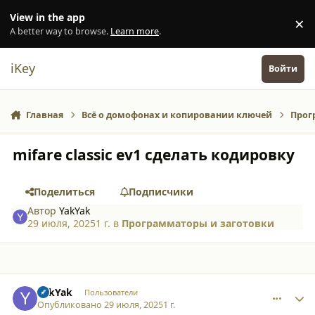
Перейти к содержанию
View in the app
×
Di
A better way to browse.
Learn more
.
iKey
Войти
Главная
Всё о домофонах и копировании ключей
Прог
mifare classic ev1 сделать кодировку
Поделиться
Подписчики
Автор
YakYak
29 июля, 2025
1 г.
в
Программаторы и заготовки
comment_63383
Author stats
YakYak
Пользователи
Опубликовано
29 июля, 2025
1 г.