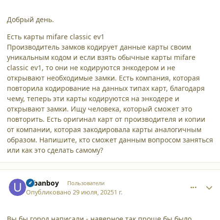
Добрый день.
Есть карты mifare classic ev1
Производитель замков кодирует данные карты своим
уникальным кодом и если взять обычные карты mifare
classic ev1, то они не кодируются энкодером и не
открывают необходимые замки. Есть компания, которая
повторила кодирование на данных типах карт, благодаря
чему, теперь эти карты кодируются на энкодере и
открывают замки. Ищу человека, который сможет это
повторить. Есть оригинал карт от производителя и копии
от компании, которая закодировала карты аналогичным
образом. Напишите, кто сможет данным вопросом заняться
или как это сделать самому?
comment_63389
Author stats
urbanboy
Пользователи
Опубликовано
29 июля, 2025
1 г.
Вы бы город написали - наверное так проще бы было