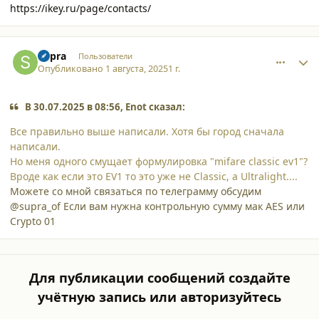
https://ikey.ru/page/contacts/
comment_63476
Author stats
Supra
Пользователи
Опубликовано
1 августа, 2025
1 г.
В 30.07.2025 в 08:56, Enot сказал:
Все правильно выше написали. Хотя бы город сначала
написали.
Но меня одного смущает формулировка "mifare classic ev1"?
Вроде как если это EV1 то это уже не Classic, а Ultralight....
Можете со мной связаться по телеграмму обсудим
@supra_of Если вам нужна контрольную сумму мак AES или
Crypto 01
Для публикации сообщений создайте
учётную запись или авторизуйтесь