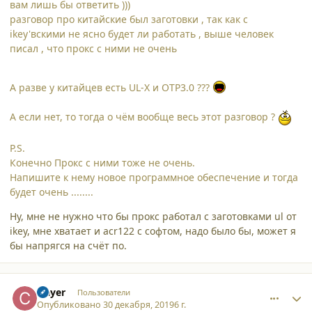
вам лишь бы ответить )))
разговор про китайские был заготовки , так как с
ikey'вскими не ясно будет ли работать , выше человек
писал , что прокс с ними не очень
А разве у китайцев есть UL-X и OTP3.0 ???
А если нет, то тогда о чём вообще весь этот разговор ?
P.S.
Конечно Прокс с ними тоже не очень.
Напишите к нему новое программное обеспечение и тогда
будет очень ........
Ну, мне не нужно что бы прокс работал с заготовками ul от
ikey, мне хватает и acr122 с софтом, надо было бы, может я
бы напрягся на счёт по.
comment_23352
Author stats
clayer
Пользователи
Опубликовано
30 декабря, 2019
6 г.