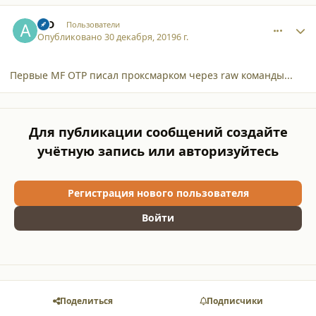
comment_23354
Author stats
AiD
Пользователи
Опубликовано
30 декабря, 2019
6 г.
Первые MF OTP писал проксмарком через raw команды...
Для публикации сообщений создайте
учётную запись или авторизуйтесь
Регистрация нового пользователя
Войти
Поделиться
Подписчики