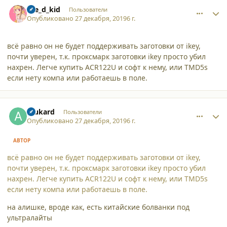
comment_23330
Author stats
the_d_kid
Пользователи
Опубликовано
27 декабря, 2019
6 г.
всё равно он не будет поддерживать заготовки от ikey,
почти уверен, т.к. проксмарк заготовки ikey просто убил
нахрен. Легче купить ACR122U и софт к нему, или TMD5s
если нету компа или работаешь в поле.
comment_23331
Author stats
Alukard
Пользователи
Опубликовано
27 декабря, 2019
6 г.
АВТОР
всё равно он не будет поддерживать заготовки от ikey,
почти уверен, т.к. проксмарк заготовки ikey просто убил
нахрен. Легче купить ACR122U и софт к нему, или TMD5s
если нету компа или работаешь в поле.
на алишке, вроде как, есть китайские болванки под
ультралайты