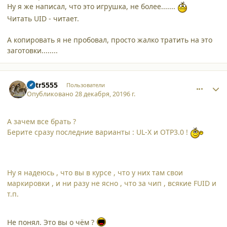
Ну я же написал, что это игрушка, не более.......
Читать UID - читает.
А копировать я не пробовал, просто жалко тратить на это
заготовки........
comment_23346
Author stats
petr5555
Пользователи
Опубликовано
28 декабря, 2019
6 г.
А зачем все брать ?
Берите сразу последние варианты : UL-X и OTP3.0 !
Ну я надеюсь , что вы в курсе , что у них там свои
маркировки , и ни разу не ясно , что за чип , всякие FUID и
т.п.
Не понял. Это вы о чём ?