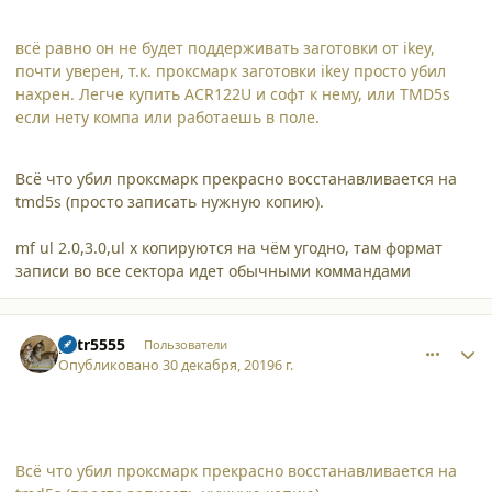
всё равно он не будет поддерживать заготовки от ikey,
почти уверен, т.к. проксмарк заготовки ikey просто убил
нахрен. Легче купить ACR122U и софт к нему, или TMD5s
если нету компа или работаешь в поле.
Всё что убил проксмарк прекрасно восстанавливается на
tmd5s (просто записать нужную копию).
mf ul 2.0,3.0,ul x копируются на чём угодно, там формат
записи во все сектора идет обычными коммандами
comment_23353
Author stats
petr5555
Пользователи
Опубликовано
30 декабря, 2019
6 г.
Всё что убил проксмарк прекрасно восстанавливается на