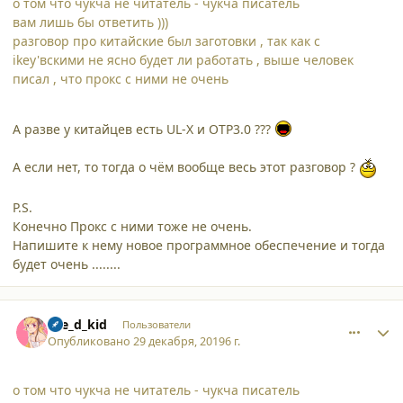
о том что чукча не читатель - чукча писатель
вам лишь бы ответить )))
разговор про китайские был заготовки , так как с
ikey'вскими не ясно будет ли работать , выше человек
писал , что прокс с ними не очень
А разве у китайцев есть UL-X и OTP3.0 ???
А если нет, то тогда о чём вообще весь этот разговор ?
P.S.
Конечно Прокс с ними тоже не очень.
Напишите к нему новое программное обеспечение и тогда
будет очень ........
comment_23351
Author stats
the_d_kid
Пользователи
Опубликовано
29 декабря, 2019
6 г.
о том что чукча не читатель - чукча писатель