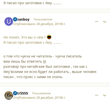
Я писал про заготовки с ikey .........
comment_23349
Author stats
urbanboy
Пользователи
Опубликовано
28 декабря, 2019
6 г.
Не понял. Это вы о чём ?
Я писал про заготовки с ikey .........
о том что чукча не читатель - чукча писатель
вам лишь бы ответить )))
разговор про китайские был заготовки , так как с
ikey'вскими не ясно будет ли работать , выше человек
писал , что прокс с ними не очень
comment_23350
Author stats
petr5555
Пользователи
Опубликовано
28 декабря, 2019
6 г.