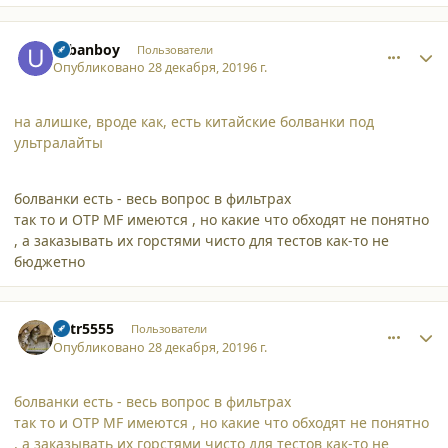
comment_23332
Author stats
urbanboy
Пользователи
Опубликовано
28 декабря, 2019
6 г.
на алишке, вроде как, есть китайские болванки под
ультралайты
болванки есть - весь вопрос в фильтрах
так то и ОТР MF имеются , но какие что обходят не понятно
, а заказывать их горстями чисто для тестов как-то не
бюджетно
comment_23335
Author stats
petr5555
Пользователи
Опубликовано
28 декабря, 2019
6 г.
болванки есть - весь вопрос в фильтрах
так то и ОТР MF имеются , но какие что обходят не понятно
, а заказывать их горстями чисто для тестов как-то не