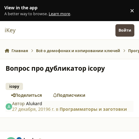
Перейти к содержанию
View in the app
×
Di
A better way to browse.
Learn more
.
iKey
Войти
Главная
Всё о домофонах и копировании ключей
Прог
Вопрос про дубликатор icopy
icopy
Поделиться
Подписчики
Автор
Alukard
27 декабря, 2019
6 г.
в
Программаторы и заготовки
comment_23324
Author stats