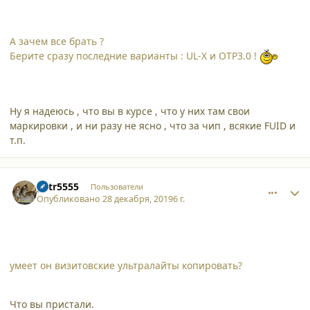
А зачем все брать ?
Берите сразу последние варианты : UL-X и OTP3.0 !
Ну я надеюсь , что вы в курсе , что у них там свои
маркировки , и ни разу не ясно , что за чип , всякие FUID и
т.п.
comment_23345
Author stats
petr5555
Пользователи
Опубликовано
28 декабря, 2019
6 г.
умеет он визитовские ультралайты копировать?
Что вы пристали.