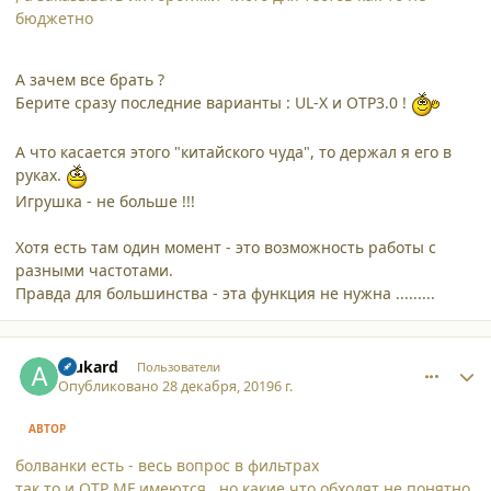
бюджетно
А зачем все брать ?
Берите сразу последние варианты : UL-X и OTP3.0 !
А что касается этого "китайского чуда", то держал я его в
руках.
Игрушка - не больше !!!
Хотя есть там один момент - это возможность работы с
разными частотами.
Правда для большинства - эта функция не нужна .........
comment_23340
Author stats
Alukard
Пользователи
Опубликовано
28 декабря, 2019
6 г.
АВТОР
болванки есть - весь вопрос в фильтрах
так то и ОТР MF имеются , но какие что обходят не понятно