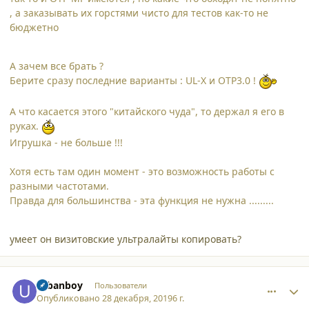
, а заказывать их горстями чисто для тестов как-то не
бюджетно
А зачем все брать ?
Берите сразу последние варианты : UL-X и OTP3.0 !
А что касается этого "китайского чуда", то держал я его в
руках.
Игрушка - не больше !!!
Хотя есть там один момент - это возможность работы с
разными частотами.
Правда для большинства - эта функция не нужна .........
умеет он визитовские ультралайты копировать?
comment_23341
Author stats
urbanboy
Пользователи
Опубликовано
28 декабря, 2019
6 г.