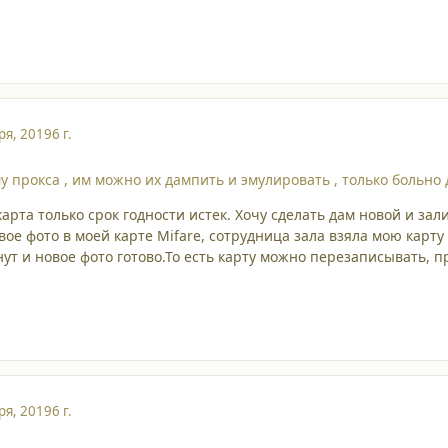
ря, 2019
6 г.
 прокса , им можно их дампить и эмулировать , только больно 
карта только срок годности истек. Хочу сделать дам новой и зал
ое фото в моей карте Mifare, сотрудница зала взяла мою карту
нут и новое фото готово.То есть карту можно перезаписывать,
ря, 2019
6 г.