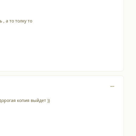
, а то толку то
comment_228
дорогая копия выйдет ))