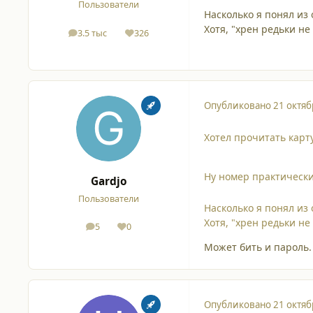
Пользователи
Насколько я понял из 
Хотя, "хрен редьки не
3.5 тыс
326
сообщения
Репутация
Опубликовано
21 октяб
Хотел прочитать карту
Ну номер практически 
Gardjo
Пользователи
Насколько я понял из 
Хотя, "хрен редьки не
5
0
сообщения
Репутация
Может бить и пароль.
Опубликовано
21 октяб