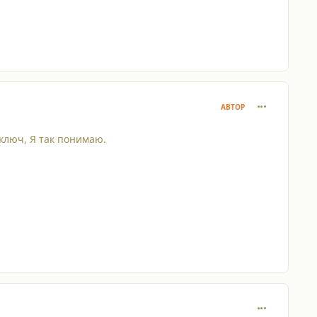
comment_228
АВТОР
 ключ, Я так понимаю.
comment_228