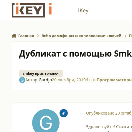
Перейти к содержанию
iKey
Главная
Всё о домофонах и копировании ключей
П
Дубликат с помощью Smke
smkey крипто-ключ
Автор
Gardjo
20 октября, 2019
6 г.
в
Программаторы
Опубликовано
20 октяб
Здравствуйте! Скажите