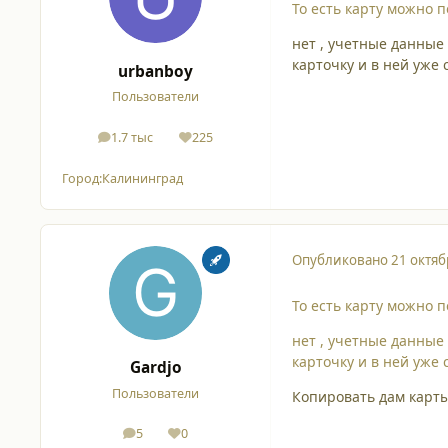
То есть карту можно 
нет , учетные данные 
карточку и в ней уже 
urbanboy
Пользователи
1.7 тыс
225
сообщения
Репутация
Город:
Калининград
Опубликовано
21 октяб
То есть карту можно 
нет , учетные данные 
карточку и в ней уже 
Gardjo
Пользователи
Копировать дам карты
5
0
сообщения
Репутация