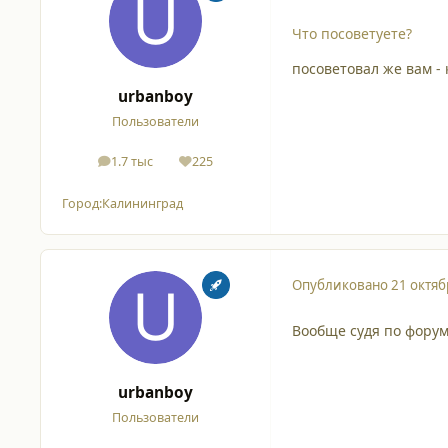
Что посоветуете?
посоветовал же вам - 
urbanboy
Пользователи
1.7 тыс
225
сообщения
Репутация
Город:
Калининград
Опубликовано
21 октяб
Вообще судя по форуму
urbanboy
Пользователи