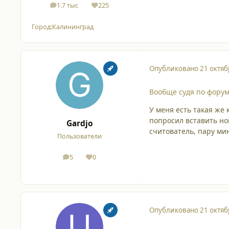
1.7 тыс
225
сообщения
Репутация
Город:
Калининград
Опубликовано
21 октяб
Вообще судя по форуму
У меня есть такая же 
попросил вставить нов
Gardjo
считователь, пару ми
Пользователи
5
0
сообщения
Репутация
Опубликовано
21 октяб