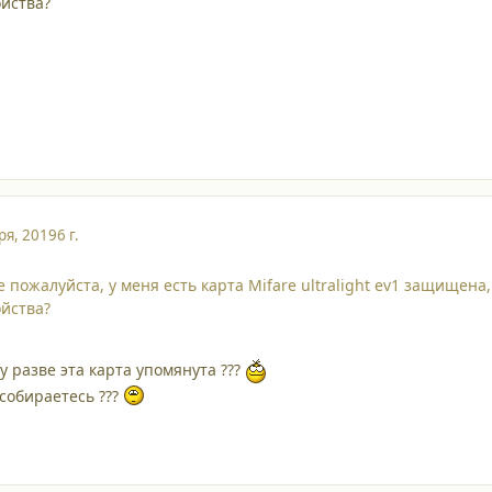
йства?
ря, 2019
6 г.
 пожалуйста, у меня есть карта Mifare ultralight ev1 защищена,
йства?
y разве эта карта упомянута ???
 собираетесь ???