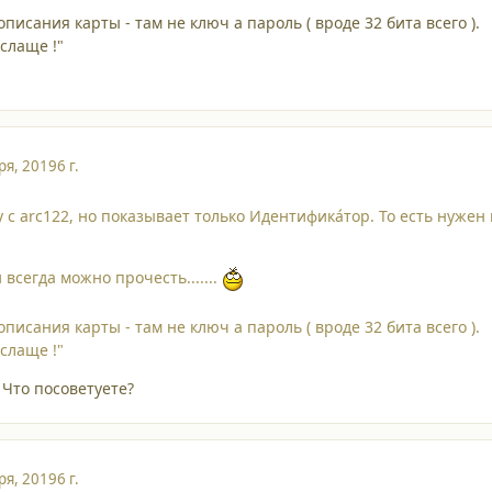
описания карты - там не ключ а пароль ( вроде 32 бита всего ).
 слаще !"
ря, 2019
6 г.
 с arc122, но показывает только Идентифика́тор. То есть нужен
всегда можно прочесть.......
описания карты - там не ключ а пароль ( вроде 32 бита всего ).
 слаще !"
 Что посоветуете?
ря, 2019
6 г.