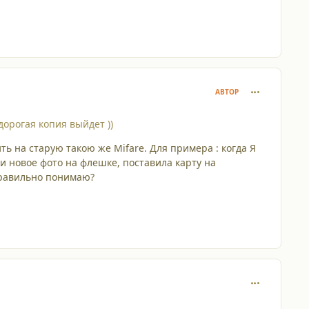
comment_228
АВТОР
дорогая копия выйдет ))
ить на старую такою же Mifare. Для примера : когда Я
 и новое фото на флешке, поставила карту на
 правильно понимаю?
comment_228