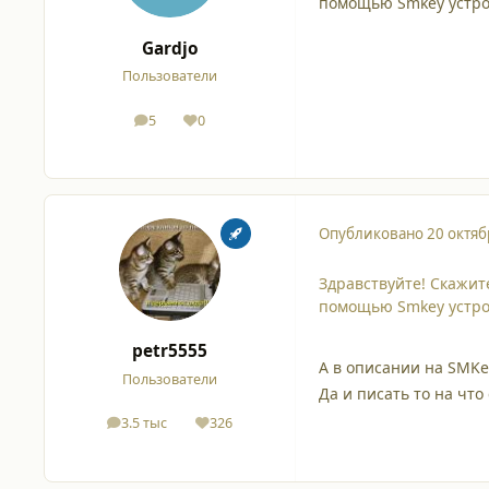
помощью Smkey устро
Gardjo
Пользователи
5
0
сообщения
Репутация
Опубликовано
20 октяб
Здравствуйте! Скажите
помощью Smkey устро
petr5555
А в описании на SMKe
Пользователи
Да и писать то на что
3.5 тыс
326
сообщения
Репутация