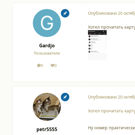
Опубликовано
20 октяб
Хотел прочитать карту
Gardjo
Пользователи
5
0
сообщения
Репутация
Опубликовано
20 октяб
Хотел прочитать карту
Ну номер практически 
petr5555