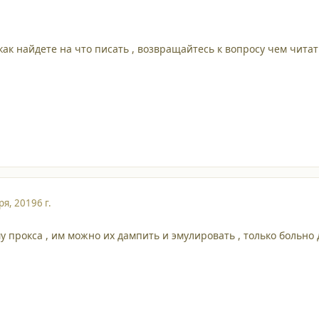
как найдете на что писать , возвращайтесь к вопросу чем читать 
ря, 2019
6 г.
 прокса , им можно их дампить и эмулировать , только больно 