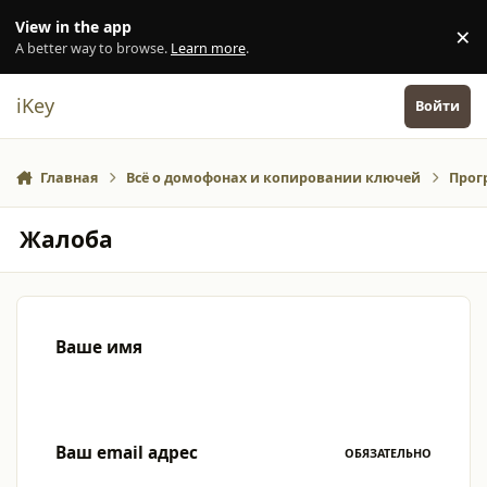
Перейти к содержанию
View in the app
×
Di
A better way to browse.
Learn more
.
iKey
Войти
Главная
Всё о домофонах и копировании ключей
Прог
Жалоба
Ваше имя
Ваш email адрес
ОБЯЗАТЕЛЬНО