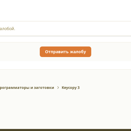
алобой.
Отправить жалобу
рограмматоры и заготовки
Keycopy 3