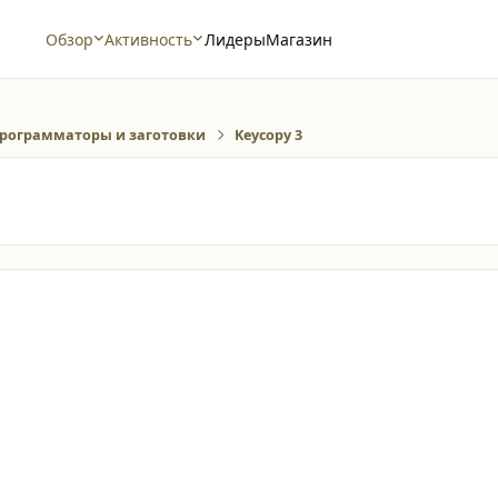
Обзор
Активность
Лидеры
Магазин
рограмматоры и заготовки
Keycopy 3