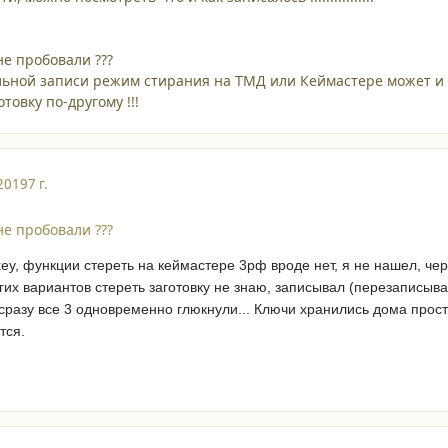
не пробовали ???
ной записи режим стирания на ТМД или Кеймастере может и не сраб
товку по-другому !!!
2019
7 г.
не пробовали ???
key, функции стереть на кеймастере 3рф вроде нет, я не нашел, чер
их вариантов стереть заготовку не знаю, записывал (перезаписывал
о сразу все 3 одновременно глюкнули... Ключи хранились дома про
тся.