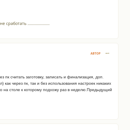
отать ...................
comment_218
АВТОР
ез пк считать заготовку, записать и финализация, доп.
) как через пк, так и без использования настроек никаких
сто на столе к которому подхожу раз в неделю.Предыдущий