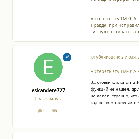
А стереть эту ТМ-01А 
Правда, при неправиль
Тут нужно стирать заго
Опубликовано
2 июля, 
А стереть эту ТМ-01А 
Заготовки куплены на i
функций не нашел, друг
eskandere727
не делал, странно, чт
Пользователи
код на заготовках читае
2
0
сообщения
Репутация