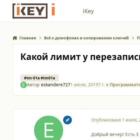
Перейти к содержанию
iKey
Главная
Всё о домофонах и копировании ключей
П
Какой лимит у перезапи
#tm-01a #tm01a
Автор
eskandere727
1 июля, 2019
7 г.
в
Программато
Опубликовано
1 июля, 
Добрый вечер! Есть 3 