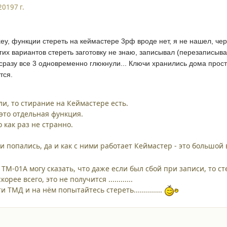
2019
7 г.
key, функции стереть на кеймастере 3рф вроде нет, я не нашел, чер
их вариантов стереть заготовку не знаю, записывал (перезаписывал
о сразу все 3 одновременно глюкнули... Ключи хранились дома про
тся.
ли, то стирание на Кеймастере есть.
 это отдельная функция.
о как раз не странно.
 попались, да и как с ними работает Кеймастер - это большой вопр
 ТМ-01А могу сказать, что даже если был сбой при записи, то сте
орее всего, это не получится ............
 ТМД и на нём попытайтесь стереть..............