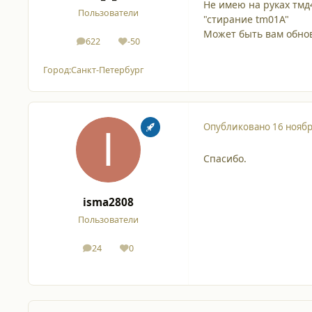
Не имею на руках тмд
Пользователи
"стирание tm01A"
Может быть вам обнов
622
-50
сообщения
Репутация
Город:
Санкт-Петербург
Опубликовано
16 ноябр
Спасибо.
isma2808
Пользователи
24
0
сообщения
Репутация