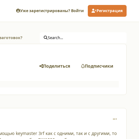
Уже зарегистрированы? Войти
Регистрация
заготовок?
Search...
Поделиться
Подписчики
comment_218
щью keymaster 3rf как с одними, так и с другими, то