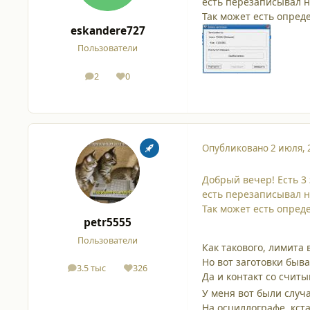
есть перезаписывал н
Так может есть опред
eskandere727
Пользователи
2
0
сообщения
Репутация
Опубликовано
2 июля, 
Добрый вечер! Есть 3 
есть перезаписывал н
Так может есть опред
petr5555
Пользователи
Как такового, лимита 
Но вот заготовки бывают
3.5 тыс
326
сообщения
Репутация
Да и контакт со считы
У меня вот были случа
На осциллографе, кстати