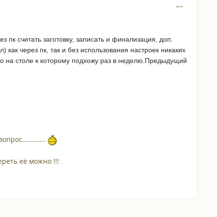
comment_218
ез пк считать заготовку, записать и финализация, доп.
) как через пк, так и без использования настроек никаких
сто на столе к которому подхожу раз в неделю.Предыдущий
ос............
реть её можно !!!