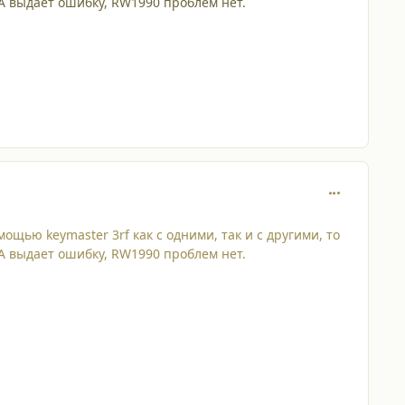
1А выдает ошибку, RW1990 проблем нет.
comment_218
щью keymaster 3rf как с одними, так и с другими, то
1А выдает ошибку, RW1990 проблем нет.