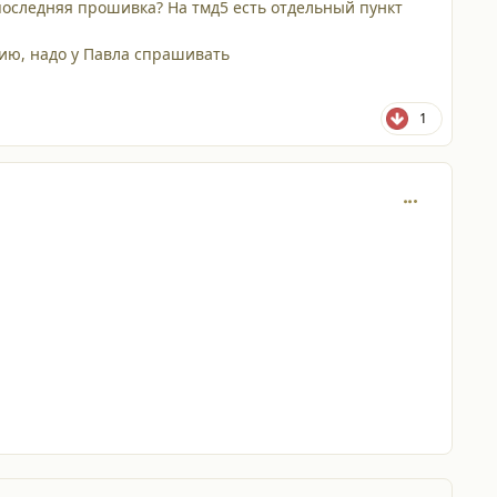
 последняя прошивка? На тмд5 есть отдельный пункт
цию, надо у Павла спрашивать
1
comment_263