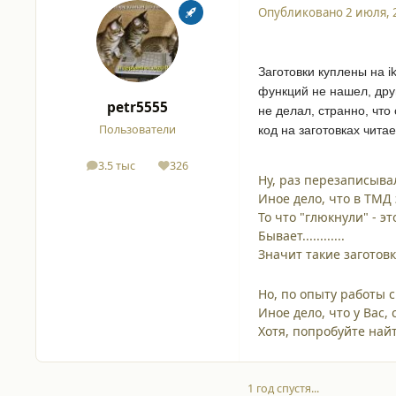
Опубликовано
2 июля, 
Заготовки куплены на i
функций не нашел, друг
petr5555
не делал, странно, чт
Пользователи
код на заготовках читае
3.5 тыс
326
сообщения
Репутация
Ну, раз перезаписыва
Иное дело, что в ТМД
То что "глюкнули" - эт
Бывает............
Значит такие заготовки
Но, по опыту работы с
Иное дело, что у Вас, ск
Хотя, попробуйте найти
1 год спустя...