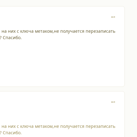
comment_263
 на них с ключа метаком,не получается перезаписать
? Спасибо.
comment_263
 на них с ключа метаком,не получается перезаписать
? Спасибо.