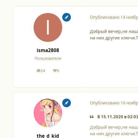
Опубликовано
14 ноябр
Добрый вечер,не наше
на них другие ключи.Т
isma2808
Пользователи
24
0
сообщения
Репутация
Опубликовано
16 ноябр
В 15.11.2020 в 02:0
Добрый вечер,не наше
на них другие ключи.Т
the_d_kid