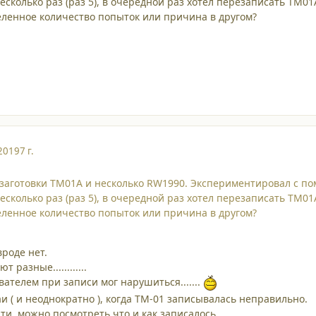
есколько раз (раз 5), в очередной раз хотел перезаписать ТМ0
еленное количество попыток или причина в другом?
2019
7 г.
заготовки TM01A и несколько RW1990. Экспериментировал с помо
есколько раз (раз 5), в очередной раз хотел перезаписать ТМ0
еленное количество попыток или причина в другом?
вроде нет.
 разные............
вателем при записи мог нарушиться.......
и ( и неоднократно ), когда ТМ-01 записывалась неправильно.
, можно посмотреть что и как записалось ................