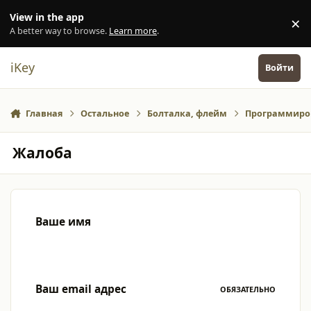
Перейти к содержанию
View in the app
×
Di
A better way to browse.
Learn more
.
iKey
Войти
Главная
Остальное
Болталка, флейм
Программиров
Жалоба
Ваше имя
Ваш email адрес
ОБЯЗАТЕЛЬНО