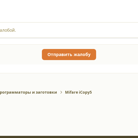
алобой.
Отправить жалобу
рограмматоры и заготовки
Mifare iCopy5