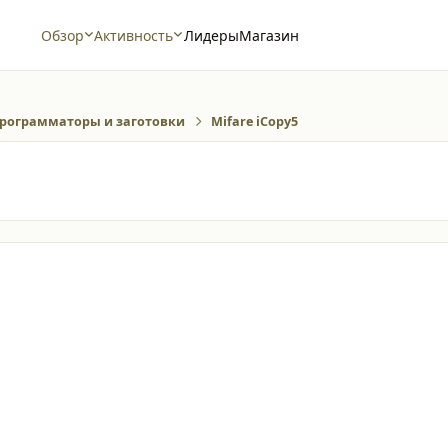
Обзор
Активность
Лидеры
Магазин
рограмматоры и заготовки
Mifare iCopy5