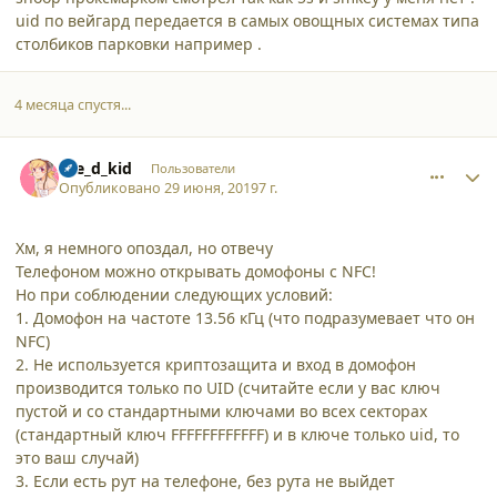
uid по вейгард передается в самых овощных системах типа
столбиков парковки например .
4 месяца спустя...
comment_21868
Author stats
the_d_kid
Пользователи
Опубликовано
29 июня, 2019
7 г.
Хм, я немного опоздал, но отвечу
Телефоном можно открывать домофоны с NFC!
Но при соблюдении следующих условий:
1. Домофон на частоте 13.56 кГц (что подразумевает что он
NFC)
2. Не используется криптозащита и вход в домофон
производится только по UID (считайте если у вас ключ
пустой и со стандартными ключами во всех секторах
(стандартный ключ FFFFFFFFFFFF) и в ключе только uid, то
это ваш случай)
3. Если есть рут на телефоне, без рута не выйдет