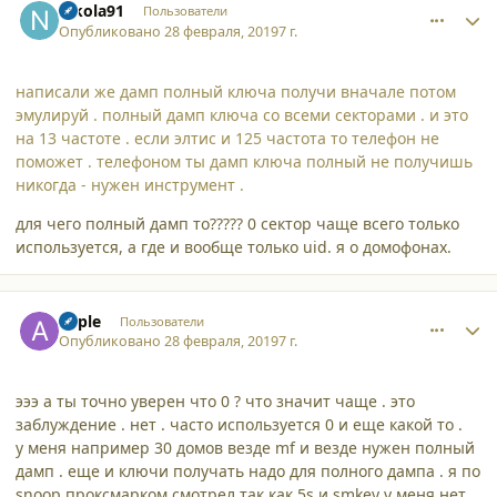
nikola91
Пользователи
Опубликовано
28 февраля, 2019
7 г.
написали же дамп полный ключа получи вначале потом
эмулируй . полный дамп ключа со всеми секторами . и это
на 13 частоте . если элтис и 125 частота то телефон не
поможет . телефоном ты дамп ключа полный не получишь
никогда - нужен инструмент .
для чего полный дамп то????? 0 сектор чаще всего только
используется, а где и вообще только uid. я о домофонах.
comment_21138
Author stats
apple
Пользователи
Опубликовано
28 февраля, 2019
7 г.
эээ а ты точно уверен что 0 ? что значит чаще . это
заблуждение . нет . часто используется 0 и еще какой то .
у меня например 30 домов везде mf и везде нужен полный
дамп . еще и ключи получать надо для полного дампа . я по
snoop проксмарком смотрел так как 5s и smkey у меня нет .