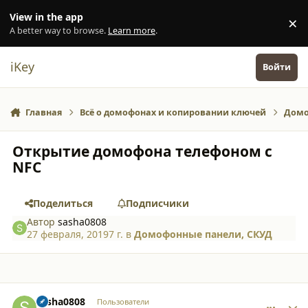
Перейти к содержанию
View in the app
×
Di
A better way to browse.
Learn more
.
iKey
Войти
Главная
Всё о домофонах и копировании ключей
Домо
Открытие домофона телефоном с
NFC
Поделиться
Подписчики
Автор
sasha0808
27 февраля, 2019
7 г.
в
Домофонные панели, СКУД
comment_21131
Author stats
sasha0808
Пользователи