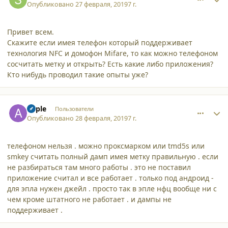
Опубликовано
27 февраля, 2019
7 г.
Привет всем.
Скажите если имея телефон который поддерживает
технология NFC и домофон Mifare, то как можно телефоном
сосчитать метку и открыть? Есть какие либо приложения?
Кто нибудь проводил такие опыты уже?
comment_21134
Author stats
apple
Пользователи
Опубликовано
28 февраля, 2019
7 г.
телефоном нельзя . можно проксмарком или tmd5s или
smkey считать полный дамп имея метку правильную . если
не разбираться там много работы . это не поставил
приложение считал и все работает . только под андроид -
для эпла нужен джейл . просто так в эпле нфц вообще ни с
чем кроме штатного не работает . и дампы не
поддерживает .