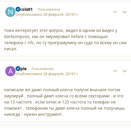
comment_21135
Author stats
nikola91
Пользователи
Опубликовано
28 февраля, 2019
7 г.
тоже интересует этот вопрос, видел в одном из видео у
darksimpson, как он эмулировал mifare с помощью
телефона с nfc, но ту програмулину он судя по всему он сам
писал.
comment_21136
Author stats
apple
Пользователи
Опубликовано
28 февраля, 2019
7 г.
написали же дамп полный ключа получи вначале потом
эмулируй . полный дамп ключа со всеми секторами . и это
на 13 частоте . если элтис и 125 частота то телефон не
поможет . телефоном ты дамп ключа полный не получишь
никогда - нужен инструмент .
comment_21137
Author stats