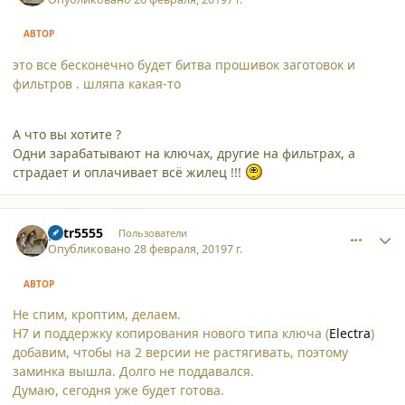
АВТОР
это все бесконечно будет битва прошивок заготовок и
фильтров . шляпа какая-то
А что вы хотите ?
Одни зарабатывают на ключах, другие на фильтрах, а
страдает и оплачивает всё жилец !!!
comment_21139
Author stats
petr5555
Пользователи
Опубликовано
28 февраля, 2019
7 г.
АВТОР
Не спим, кроптим, делаем.
H7 и поддержку копирования нового типа ключа (
Electra
)
добавим, чтобы на 2 версии не растягивать, поэтому
заминка вышла. Долго не поддавался.
Думаю, сегодня уже будет готова.