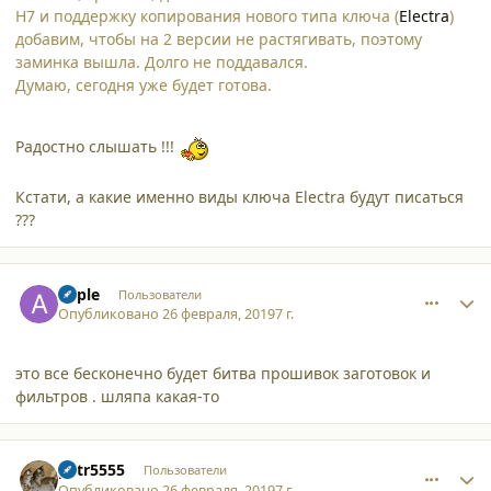
H7 и поддержку копирования нового типа ключа (
Electra
)
добавим, чтобы на 2 версии не растягивать, поэтому
заминка вышла. Долго не поддавался.
Думаю, сегодня уже будет готова.
Радостно слышать !!!
Кстати, а какие именно виды ключа Electra будут писаться
???
comment_21108
Author stats
apple
Пользователи
Опубликовано
26 февраля, 2019
7 г.
это все бесконечно будет битва прошивок заготовок и
фильтров . шляпа какая-то
comment_21112
Author stats
petr5555
Пользователи
Опубликовано
26 февраля, 2019
7 г.