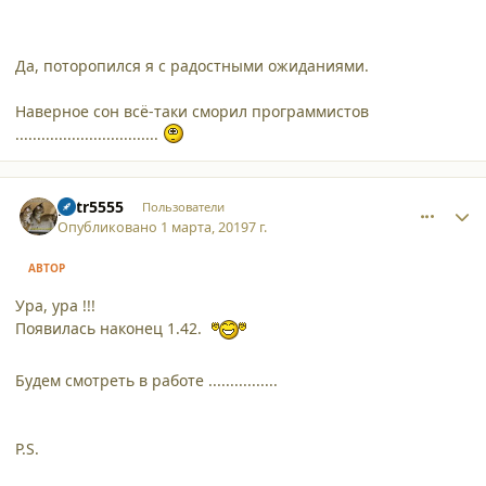
Да, поторопился я с радостными ожиданиями.
Наверное сон всё-таки сморил программистов
.................................
comment_21140
Author stats
petr5555
Пользователи
Опубликовано
1 марта, 2019
7 г.
АВТОР
Ура, ура !!!
Появилась наконец 1.42.
Будем смотреть в работе ................
P.S.