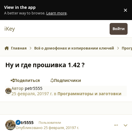
Перейти к содержанию
View in the app
×
Di
A better way to browse.
Learn more
.
iKey
Войти
Главная
Всё о домофонах и копировании ключей
Прог
Ну и где прошивка 1.42 ?
Поделиться
Подписчики
Автор
petr5555
25 февраля, 2019
7 г.
в
Программаторы и заготовки
comment_21100
Author stats
petr5555
Пользователи
Опубликовано
25 февраля, 2019
7 г.