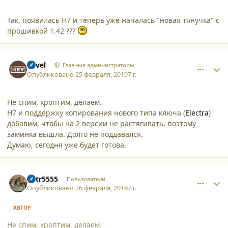
Так, появилась H7 и теперь уже началась "новая тянучка" с
прошивкой 1.42 ???
comment_21105
Author stats
Pavel
Главные администраторы
Опубликовано
25 февраля, 2019
7 г.
Не спим, кроптим, делаем.
H7 и поддержку копирования нового типа ключа (
Electra
)
добавим, чтобы на 2 версии не растягивать, поэтому
заминка вышла. Долго не поддавался.
Думаю, сегодня уже будет готова.
comment_21107
Author stats
petr5555
Пользователи
Опубликовано
26 февраля, 2019
7 г.
АВТОР
Не спим, кроптим, делаем.