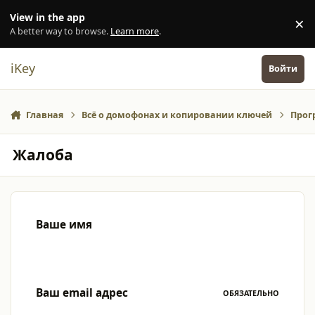
Перейти к содержанию
View in the app
×
Di
A better way to browse.
Learn more
.
iKey
Войти
Главная
Всё о домофонах и копировании ключей
Прог
Жалоба
Ваше имя
Ваш email адрес
ОБЯЗАТЕЛЬНО