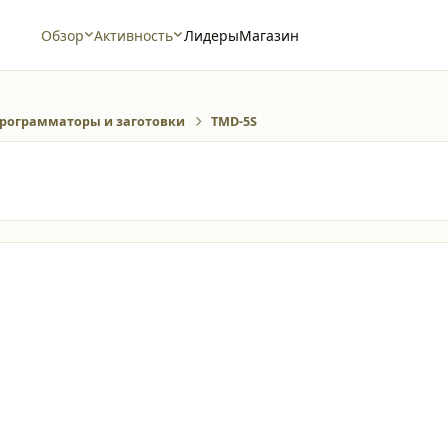
Обзор
Активность
Лидеры
Магазин
рограмматоры и заготовки
TMD-5S