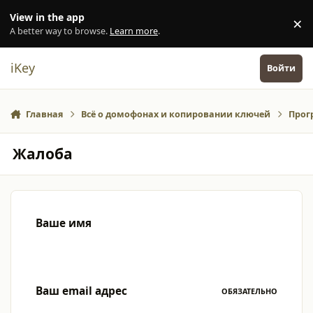
Перейти к содержанию
View in the app
×
Di
A better way to browse.
Learn more
.
iKey
Войти
Главная
Всё о домофонах и копировании ключей
Прог
Жалоба
Ваше имя
Ваш email адрес
ОБЯЗАТЕЛЬНО