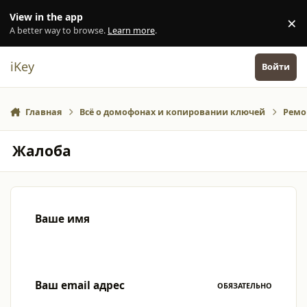
Перейти к содержанию
View in the app
×
Di
A better way to browse.
Learn more
.
iKey
Войти
Главная
Всё о домофонах и копировании ключей
Ремо
Жалоба
Ваше имя
Ваш email адрес
ОБЯЗАТЕЛЬНО