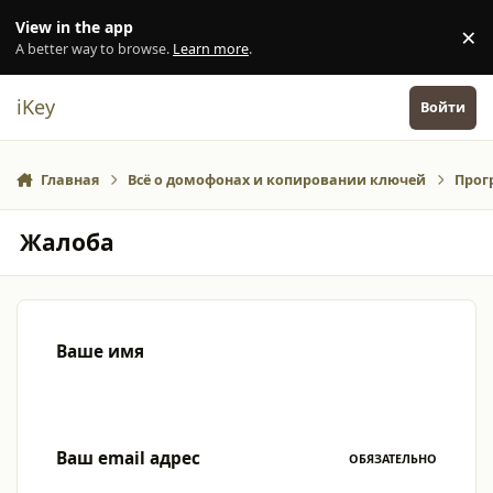
Перейти к содержанию
View in the app
×
Di
A better way to browse.
Learn more
.
iKey
Войти
Главная
Всё о домофонах и копировании ключей
Прог
Жалоба
Ваше имя
Ваш email адрес
ОБЯЗАТЕЛЬНО