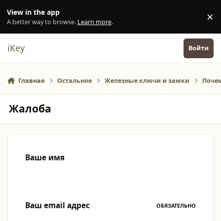
Перейти к содержанию
View in the app
×
Di
A better way to browse.
Learn more
.
iKey
Войти
Главная
Остальное
Железные ключи и замки
Почем
Жалоба
Ваше имя
Ваш email адрес
ОБЯЗАТЕЛЬНО