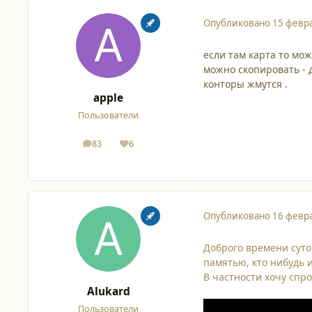
Опубликовано
15 февра
если там карта то мо
можно скопировать - д
конторы жмутся .
apple
Пользователи
83
6
сообщения
Репутация
Опубликовано
16 февра
Доброго времени суто
памятью, кто нибудь 
В частности хочу спро
Alukard
Пользователи