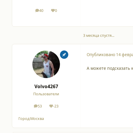
40
0
сообщения
Репутация
3 месяца спустя...
Опубликовано
14 февра
А можете подсказать 
Volvo4267
Пользователи
53
-23
сообщения
Репутация
Город:
Москва