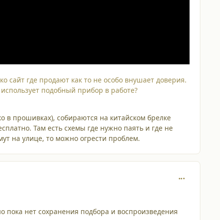
о сайт где продают как то не особо внушает доверия.
о использует подобный прибор в работе?
ко в прошивках), собираются на китайском брелке
есплатно. Там есть схемы где нужно паять и где не
ут на улице, то можно огрести проблем.
comment_210
но пока нет сохранения подбора и воспроизведения