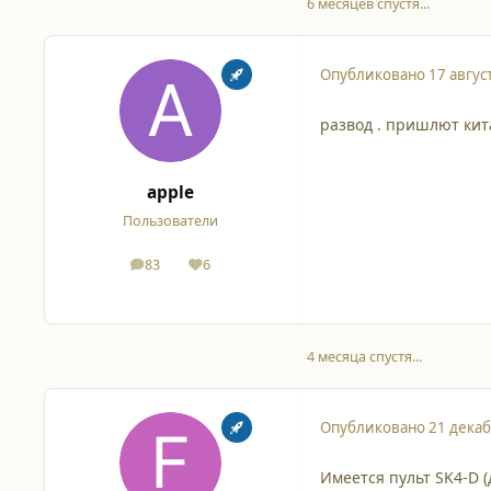
6 месяцев спустя...
Опубликовано
17 авгус
развод . пришлют кита
apple
Пользователи
83
6
сообщения
Репутация
4 месяца спустя...
Опубликовано
21 декаб
Имеется пульт SK4-D 