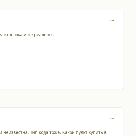
comment_222
фантастика и не реально .
comment_232
 неизвестна. Тип кода тоже. Какой пульт купить в