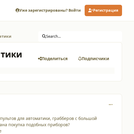
Уже зарегистрированы? Войти
Регистрация
матики
Search...
атики
Поделиться
Подписчики
comment_201
пультов для автоматики, грабберов с большой
дана покупка подобных приборов?
е