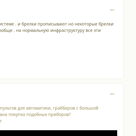
comment_210
системе . и брелки прописывают но некоторые брелки
вообще . на нормальную инфраструктуру все эти
comment_210
пультов для автоматики, грабберов с большой
дана покупка подобных приборов?
е