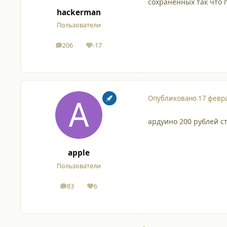
сохраненных так что 
hackerman
Пользователи
206
-17
сообщения
Репутация
Опубликовано
17 февра
ардуино 200 рублей ст
apple
Пользователи
83
6
сообщения
Репутация