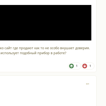
о сайт где продают как то не особо внушает доверия.
о использует подобный прибор в работе?
1
1
comment_201