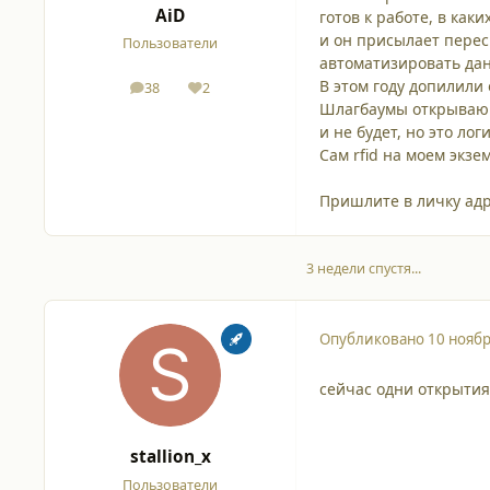
AiD
готов к работе, в как
и он присылает перес
Пользователи
автоматизировать дан
В этом году допилили
38
2
сообщения
Репутация
Шлагбаумы открывающ
и не будет, но это лог
Сам rfid на моем экзе
Пришлите в личку адр
3 недели спустя...
Опубликовано
10 ноябр
сейчас одни открытия 
stallion_x
Пользователи