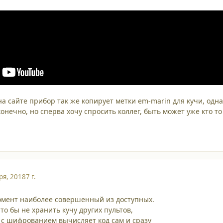
а сайте прибор так же копирует метки em-marin для кучи, однак
онечно, но сперва хочу спросить коллег, быть может уже кто т
ря, 2018
7 г.
омент наиболее совершенный из доступных.
то бы не хранить кучу других пультов,
 с шифрованием вычисляет код сам и сразу