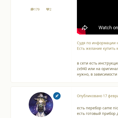
179
2
сообщения
Репутация
Судя по информации н
Есть желание купить к
в сети есть инструкц
zx940 или на оригинал
нужно, в зависимости
Опубликовано
17 февра
есть перебор came nic
есть готовый прибор 