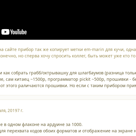
а сайте прибор так же копирует метки em-marin для кучи, однак
онечно, но сперва хочу спросить коллег, быть может уже кто т
ии как собрать грабб/октрывашку для шлагбаумов (разница толь
е, сам китаец ~1500р, программатор pickit ~500р, прошивки - б
 от этого раличаются прошивки. Но если с таким прибором прим
ля, 2019
7 г.
e в одном флаконе на ардуине за 1000.
для перехвата кодов обоих форматов и отображение на экране 