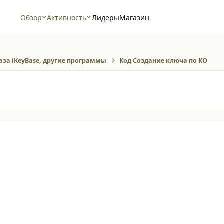
Обзор
Активность
Лидеры
Магазин
аза iKeyBase, другие программы
Код Создание ключа по КО