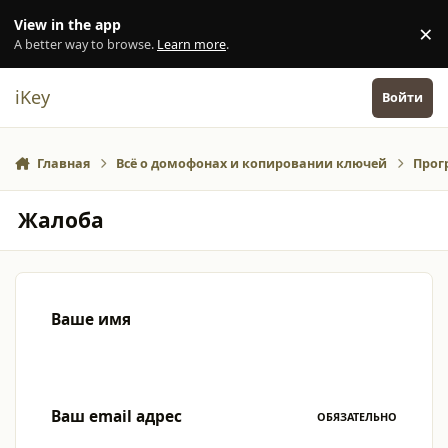
Перейти к содержанию
View in the app
×
Di
A better way to browse.
Learn more
.
iKey
Войти
Главная
Всё о домофонах и копировании ключей
Прог
Жалоба
Ваше имя
Ваш email адрес
ОБЯЗАТЕЛЬНО