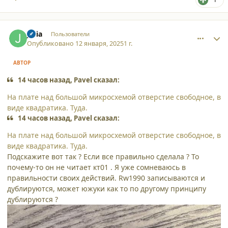
comment_59629
Author stats
Julia
Пользователи
Опубликовано
12 января, 2025
1 г.
АВТОР
14 часов назад, Pavel сказал:
На плате над большой микросхемой отверстие свободное, в
виде квадратика. Туда.
14 часов назад, Pavel сказал:
На плате над большой микросхемой отверстие свободное, в
виде квадратика. Туда.
Подскажите вот так ? Если все правильно сделала ? То
почему-то он не читает кт01 . Я уже сомневаюсь в
правильности своих действий. Rw1990 записываются и
дублируются, может южуки как то по другому принципу
дублируются ?