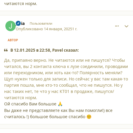
читаются норм.
comment_59641
Author stats
Julia
Пользователи
Опубликовано
14 января, 2025
1 г.
АВТОР
В 12.01.2025 в 22:58, Pavel сказал:
Да, припаяно верно. Не читаются или не пишутся? Чтобы
читался, вы 2 контакта ключа к лузе соединили, проводами
или переходником, или хоть как-то? Полярность меняли?
Щуп нужен только для записи. Но сейчас у вас там какая-то
партия пошла, мне кто-то сообщал, что не пишутся. Но у
нас таких нет, те что у нас КТ01 в продаже, пишутся/
читаются норм.
Ой спасибо Вам большое
🙏
Вы даже не представляете как Вы нам помогли!) все
считалось !) большое большое спасибо
☺️
comment_59643
Author stats