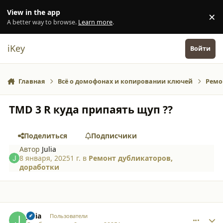
Перейти к содержанию
View in the app
×
Di
A better way to browse.
Learn more
.
iKey
Войти
Главная
Всё о домофонах и копировании ключей
Ремо
TMD 3 R куда припаять щуп ??
Поделиться
Подписчики
Автор
Julia
8 января, 2025
1 г.
в
Ремонт дубликаторов,
доработки
comment_59588
Author stats
Julia
Пользователи