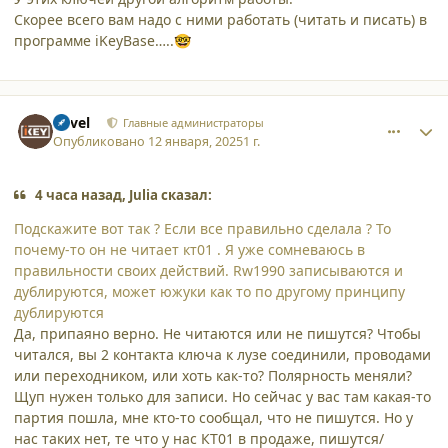
Скорее всего вам надо с ними работать (читать и писать) в
программе iKeyBase…..
🤓
comment_59631
Author stats
Pavel
Главные администраторы
Опубликовано
12 января, 2025
1 г.
4 часа назад, Julia сказал:
Подскажите вот так ? Если все правильно сделала ? То
почему-то он не читает кт01 . Я уже сомневаюсь в
правильности своих действий. Rw1990 записываются и
дублируются, может южуки как то по другому принципу
дублируются
Да, припаяно верно. Не читаются или не пишутся? Чтобы
читался, вы 2 контакта ключа к лузе соединили, проводами
или переходником, или хоть как-то? Полярность меняли?
Щуп нужен только для записи. Но сейчас у вас там какая-то
партия пошла, мне кто-то сообщал, что не пишутся. Но у
нас таких нет, те что у нас КТ01 в продаже, пишутся/