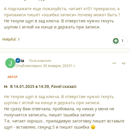
А подскажите еще пожалуйста, читает кт01 прекрасно, а
призааиси пишет «ошибка записи» почему может быть ?
Не ткнули щуп в зад ключа. В отверстие нужно ткнуть
шупом с иглой на конце и держать при записи.
Helpful: 1
1
comment_59704
Author stats
Julia
Пользователи
Опубликовано
20 января, 2025
1 г.
АВТОР
В 14.01.2025 в 14:39, Pavel сказал:
Не ткнули щуп в зад ключа. В отверстие нужно ткнуть
шупом с иглой на конце и держать при записи.
Не сразу Вам отвечала, пробовала, ну никак у меня не
получается записать, пишет ‘ошибка записи’
Т.е. читает хорошо , приладивую заготовку пишет вставьте
щуп - вставляю, секунд 5 и пишет ошибка
😞