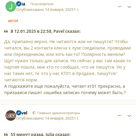
Julia
Пользователи
Опубликовано
14 января, 2025
1 г.
АВТОР
В 12.01.2025 в 22:58, Pavel сказал:
Да, припаяно верно. Не читаются или не пишутся? Чтобы
читался, вы 2 контакта ключа к лузе соединили, проводами
или переходником, или хоть как-то? Полярность меняли?
Щуп нужен только для записи. Но сейчас у вас там какая-то
партия пошла, мне кто-то сообщал, что не пишутся. Но у
нас таких нет, те что у нас КТ01 в продаже, пишутся/
читаются норм.
А подскажите еще пожалуйста, читает кт01 прекрасно, а
призааиси пишет «ошибка записи» почему может быть ?
comment_59644
Author stats
Pavel
Главные администраторы
Опубликовано
14 января, 2025
1 г.
55 минут назад, Julia сказал: