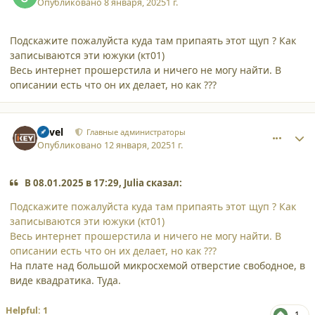
Опубликовано
8 января, 2025
1 г.
Подскажите пожалуйста куда там припаять этот щуп ? Как
записываются эти южуки (кт01)
Весь интернет прошерстила и ничего не могу найти. В
описании есть что он их делает, но как ???
comment_59623
Author stats
Pavel
Главные администраторы
Опубликовано
12 января, 2025
1 г.
В 08.01.2025 в 17:29, Julia сказал:
Подскажите пожалуйста куда там припаять этот щуп ? Как
записываются эти южуки (кт01)
Весь интернет прошерстила и ничего не могу найти. В
описании есть что он их делает, но как ???
На плате над большой микросхемой отверстие свободное, в
виде квадратика. Туда.
Helpful: 1
1