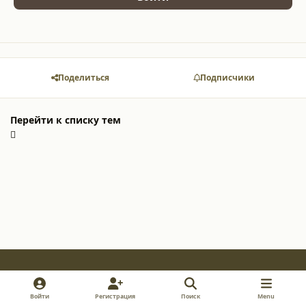
Поделиться
Подписчики
Перейти к списку тем
Light Mode
Dark Mode
System Preference
v
i
y
Войти
Регистрация
Поиск
Menu