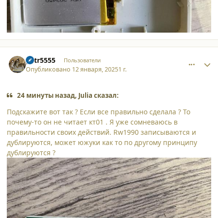
comment_59630
Author stats
petr5555
Пользователи
Опубликовано
12 января, 2025
1 г.
24 минуты назад, Julia сказал:
Подскажите вот так ? Если все правильно сделала ? То
почему-то он не читает кт01 . Я уже сомневаюсь в
правильности своих действий. Rw1990 записываются и
дублируются, может южуки как то по другому принципу
дублируются ?