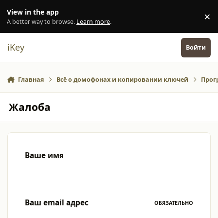
Перейти к содержанию
View in the app
×
Di
A better way to browse.
Learn more
.
iKey
Войти
Главная
Всё о домофонах и копировании ключей
Прог
Жалоба
Ваше имя
Ваш email адрес
ОБЯЗАТЕЛЬНО