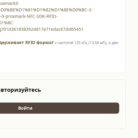
держивает RFID формат
с частотой 125 кГц /13,56 мГц, а две
авторизуйтесь
Войти