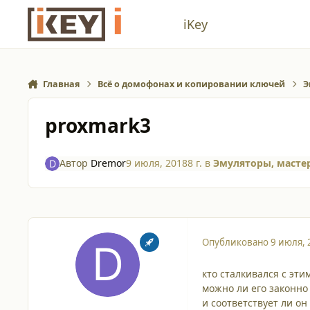
Перейти к содержанию
iKey
Главная
Всё о домофонах и копировании ключей
Э
proxmark3
Автор
Dremor
9 июля, 2018
8 г.
в
Эмуляторы, масте
Опубликовано
9 июля, 
кто сталкивался с эти
можно ли его законно 
и соответствует ли о