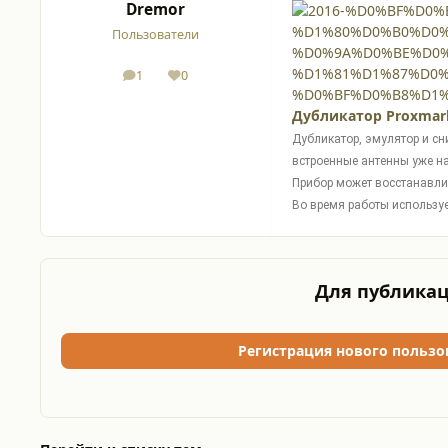
Dremor
Пользователи
1
0
сообщения
Репутация
Дубликатор Proxmar
Дубликатор, эмулятор и сн
встроенные антенны уже на
Прибор может восстанавлив
Во время работы использует
Для публикац
Регистрация нового пользо