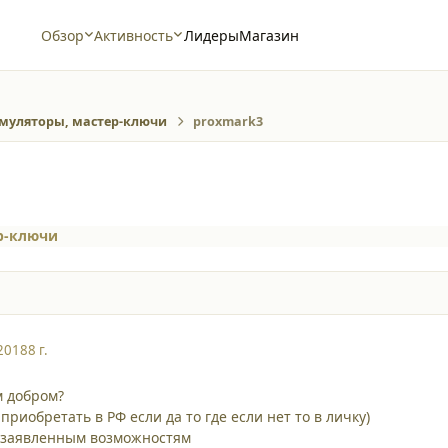
Обзор
Активность
Лидеры
Магазин
муляторы, мастер-ключи
proxmark3
р-ключи
2018
8 г.
м добром?
приобретать в РФ если да то где если нет то в личку)
н заявленным возможностям