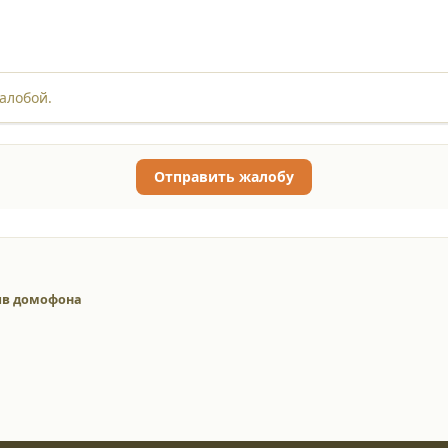
алобой.
Отправить жалобу
ив домофона