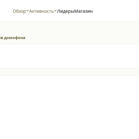
Обзор
Активность
Лидеры
Магазин
ив домофона