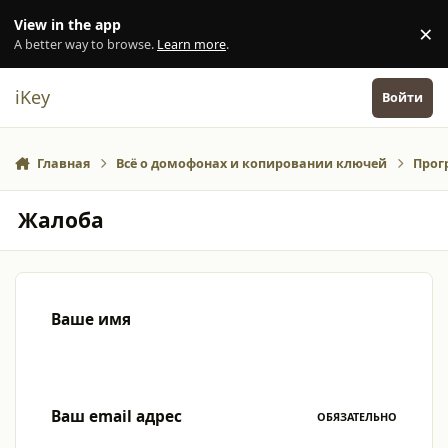
Перейти к содержанию
View in the app
×
Di
A better way to browse.
Learn more
.
iKey
Войти
Главная
Всё о домофонах и копировании ключей
Прог
Жалоба
Ваше имя
Ваш email адрес
ОБЯЗАТЕЛЬНО