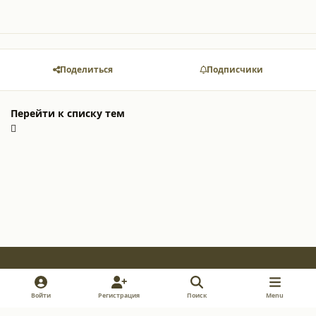
Поделиться
Подписчики
Перейти к списку тем
Light Mode
Dark Mode
System Preference
v
i
y
Войти
Регистрация
Поиск
Menu
k
n
o