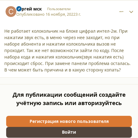
comment_42234
Author stats
Сергей мск
Пользователи
Опубликовано
16 ноября, 2022
3 г.
Не работает колокольчик на блоке цифрал интел-2м. При
нажатии звук есть, в меню через нее заходит, но при
наборе абонента и нажатии колокольчика вызов не
проходит. Так же нет возможности зайти по коду. После
набора кода и нажатия колокольчик(звук нажатия есть)
происходит сброс. При замене панели проблема осталась.
В чем может быть причина и в какую сторону копать?
Для публикации сообщений создайте
учётную запись или авторизуйтесь
Регистрация нового пользователя
Войти