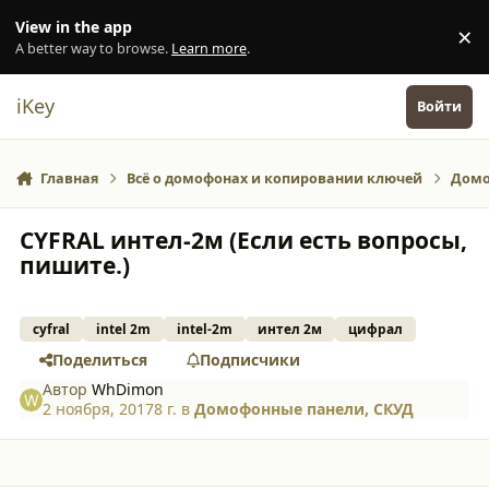
Перейти к содержанию
View in the app
×
Di
A better way to browse.
Learn more
.
iKey
Войти
Главная
Всё о домофонах и копировании ключей
Домо
CYFRAL интел-2м (Если есть вопросы,
пишите.)
cyfral
intel 2m
intel-2m
интел 2м
цифрал
Поделиться
Подписчики
Автор
WhDimon
2 ноября, 2017
8 г.
в
Домофонные панели, СКУД