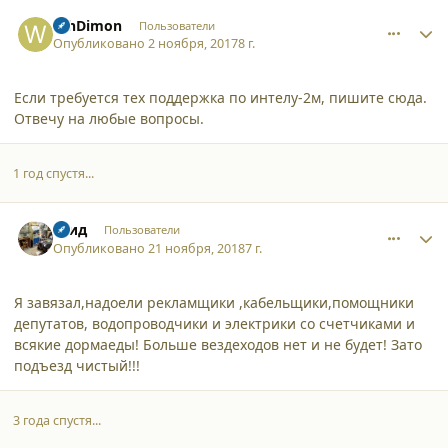
comment_18241
Author stats
WhDimon
Пользователи
Опубликовано
2 ноября, 2017
8 г.
Если требуется тех поддержка по интелу-2м, пишите сюда.
Отвечу на любые вопросы.
1 год спустя...
comment_20389
Author stats
саид
Пользователи
Опубликовано
21 ноября, 2018
7 г.
Я завязал,надоели рекламщики ,кабельщики,помощники
депутатов, водопроводчики и электрики со счетчиками и
всякие дормаеды! Больше вездеходов нет и не будет! Зато
подъезд чистый!!!
3 года спустя...