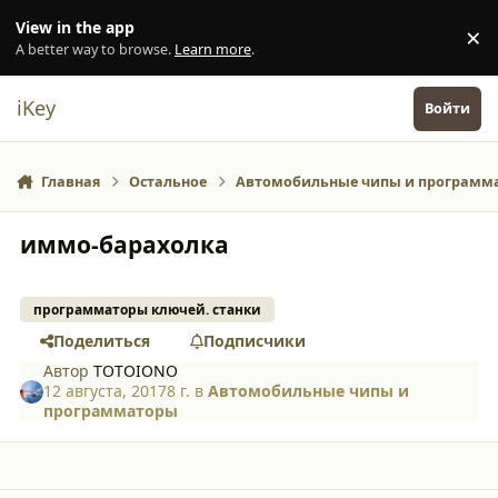
Перейти к содержанию
View in the app
×
Di
A better way to browse.
Learn more
.
iKey
Войти
Главная
Остальное
Автомобильные чипы и программ
иммо-барахолка
программаторы ключей. станки
Поделиться
Подписчики
Автор
TOTOIONO
12 августа, 2017
8 г.
в
Автомобильные чипы и
программаторы