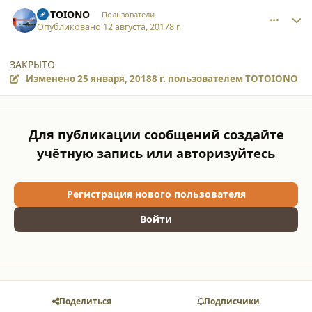
comment_17934
Author stats
TOTOIONO
Пользователи
Опубликовано
12 августа, 2017
8 г.
ЗАКРЫТО
Изменено
25 января, 2018
8 г.
пользователем TOTOIONO
Для публикации сообщений создайте
учётную запись или авторизуйтесь
Регистрация нового пользователя
Войти
Поделиться
Подписчики