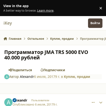
Перейти к содержанию
View in the app
×
Di
A better way to browse.
Learn more
.
iKey
Войти
Главная
Остальное
Куплю, продам
Программатор JM
Программатор JMA TRS 5000 EVO
40.000 рублей
Поделиться
Подписчики
Автор
Alexandr
6 июля, 2017
9 г.
в
Куплю, продам
comment_17806
Author stats
Alexandr
Пользователи
Опубликовано
6 июля, 2017
9 г.