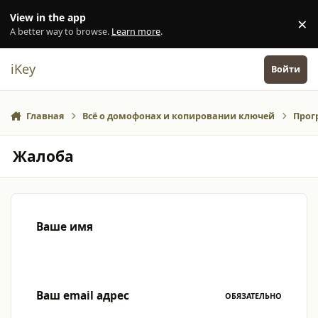
Перейти к содержанию
View in the app
×
Di
A better way to browse.
Learn more
.
iKey
Войти
Главная
Всё о домофонах и копировании ключей
Прог
Жалоба
Ваше имя
Ваш email адрес
ОБЯЗАТЕЛЬНО