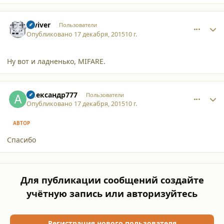
comment_14867
Author stats
reviver
Пользователи
Опубликовано
17 декабря, 2015
10 г.
Ну вот и ладненько, MIFARE.
comment_14868
Author stats
Александр777
Пользователи
Опубликовано
17 декабря, 2015
10 г.
АВТОР
Спасибо
Для публикации сообщений создайте
учётную запись или авторизуйтесь
Регистрация нового пользователя