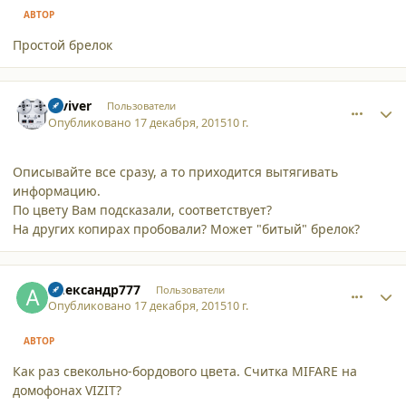
АВТОР
Простой брелок
comment_14865
Author stats
reviver
Пользователи
Опубликовано
17 декабря, 2015
10 г.
Описывайте все сразу, а то приходится вытягивать
информацию.
По цвету Вам подсказали, соответствует?
На других копирах пробовали? Может "битый" брелок?
comment_14866
Author stats
Александр777
Пользователи
Опубликовано
17 декабря, 2015
10 г.
АВТОР
Как раз свекольно-бордового цвета. Считка MIFARE на
домофонах VIZIT?