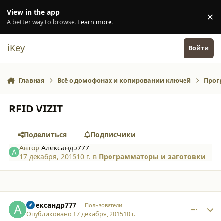
Перейти к содержанию
View in the app
×
Di
A better way to browse.
Learn more
.
iKey
Войти
Главная
Всё о домофонах и копировании ключей
Прог
RFID VIZIT
Поделиться
Подписчики
Автор
Александр777
17 декабря, 2015
10 г.
в
Программаторы и заготовки
comment_14859
Author stats
Александр777
Пользователи
Опубликовано
17 декабря, 2015
10 г.