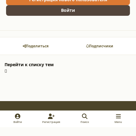
Войти
Поделиться
Подписчики
Перейти к списку тем
Light Mode
Dark Mode
System Preference
v
i
y
Войти
Регистрация
Поиск
Menu
k
n
o
Обратная связь
Cookie-файлы
s
u