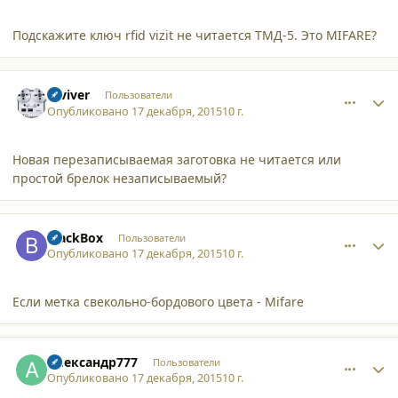
Подскажите ключ rfid vizit не читается ТМД-5. Это MIFARE?
comment_14862
Author stats
reviver
Пользователи
Опубликовано
17 декабря, 2015
10 г.
Новая перезаписываемая заготовка не читается или
простой брелок незаписываемый?
comment_14863
Author stats
BlackBox
Пользователи
Опубликовано
17 декабря, 2015
10 г.
Если метка свекольно-бордового цвета - Mifare
comment_14864
Author stats
Александр777
Пользователи
Опубликовано
17 декабря, 2015
10 г.