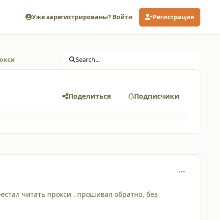
Уже зарегистрированы? Войти
Регистрация
рокси
Search...
Поделиться
Подписчики
comment_148
естал читать прокси . прошивал обратно, без