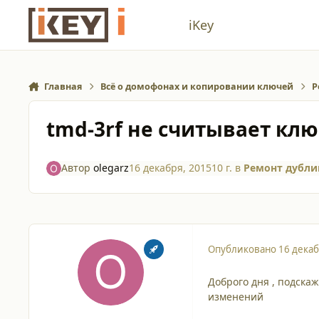
Перейти к содержанию
iKey
Главная
Всё о домофонах и копировании ключей
Р
tmd-3rf не считывает кл
Автор
olegarz
16 декабря, 2015
10 г.
в
Ремонт дубли
Опубликовано
16 декаб
Доброго дня , подска
изменений