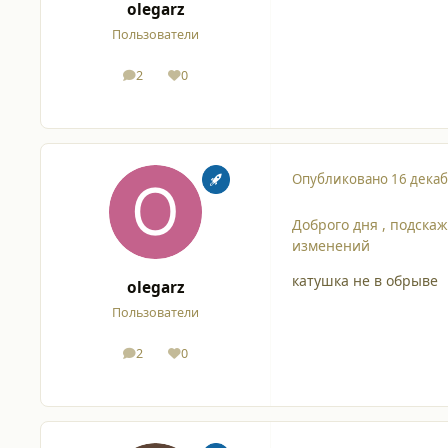
olegarz
Пользователи
2
0
сообщения
Репутация
Опубликовано
16 декаб
Доброго дня , подска
изменений
катушка не в обрыве
olegarz
Пользователи
2
0
сообщения
Репутация