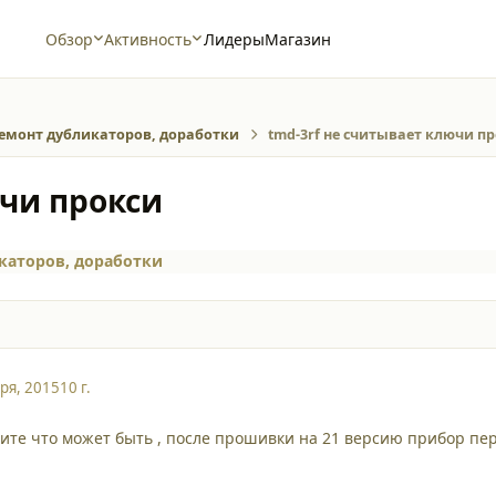
Обзор
Активность
Лидеры
Магазин
емонт дубликаторов, доработки
tmd-3rf не считывает ключи п
ючи прокси
каторов, доработки
ря, 2015
10 г.
жите что может быть , после прошивки на 21 версию прибор пер