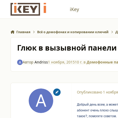
Перейти к содержанию
iKey
Главная
Всё о домофонах и копировании ключей
Д
Глюк в вызывной панели 
Автор
Andriss
1 ноября, 2015
10 г.
в
Домофонные па
Опубликовано
1 ноября
Добрый день всем, а может
абонент очень плохо слыше
такое?, помогите советом.