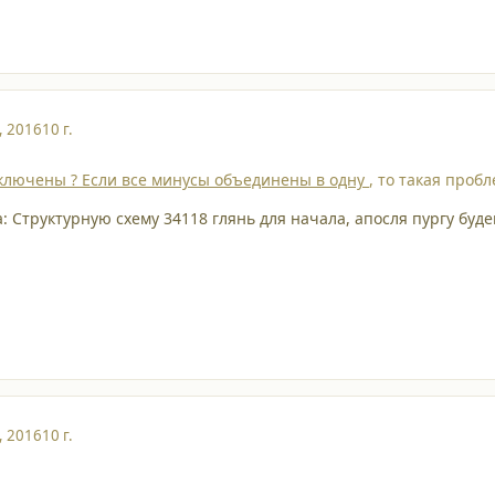
, 2016
10 г.
ключены ? Если все минусы объединены в одну
, то такая проб
a: Структурную схему 34118 глянь для начала, апосля пургу буд
, 2016
10 г.