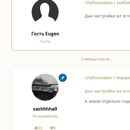
Опубликовано
1 ноября
Дык настройка же есть
Гость Eugen
Гости
2 месяца спустя...
Опубликовано
7 января
Дык настройка же есть
А земли отдельно под
sashhhha9
Пользователи
33
0
сообщения
Репутация