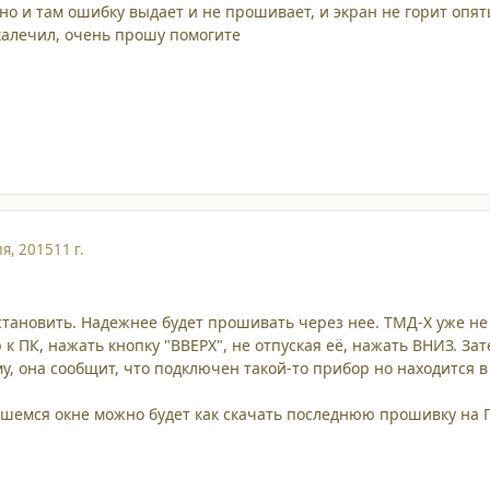
 но и там ошибку выдает и не прошивает, и экран не горит опят
калечил, очень прошу помогите
я, 2015
11 г.
 установить. Надежнее будет прошивать через нее. ТМД-Х уже н
к ПК, нажать кнопку "ВВЕРХ", не отпуская её, нажать ВНИЗ. Зат
му, она сообщит, что подключен такой-то прибор но находится 
вшемся окне можно будет как скачать последнюю прошивку на П