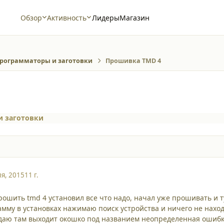
Обзор
Активность
Лидеры
Магазин
рограмматоры и заготовки
Прошивка TMD 4
 заготовки
я, 2015
11 г.
прошить tmd 4 установил все что надо, начал уже прошивать и т
рамму в установках нажимаю поиск устройства и ничего не на
 даю там выходит окошко под названием неопределенная ошибк