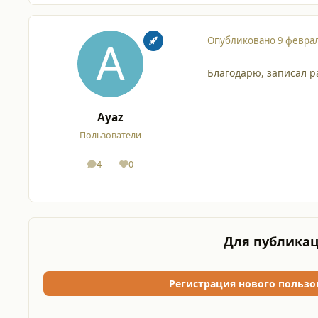
Опубликовано
9 феврал
Благодарю, записал р
Ayaz
Пользователи
4
0
сообщения
Репутация
Для публикац
Регистрация нового пользо