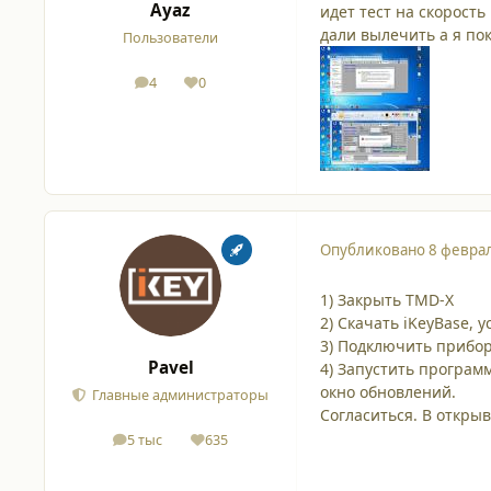
Ayaz
идет тест на скорость
дали вылечить а я по
Пользователи
4
0
сообщения
Репутация
Опубликовано
8 феврал
1) Закрыть TMD-X
2) Скачать iKeyBase,
3) Подключить прибор 
Pavel
4) Запустить програм
окно обновлений.
Главные администраторы
Согласиться. В откры
5 тыс
635
сообщения
Репутация