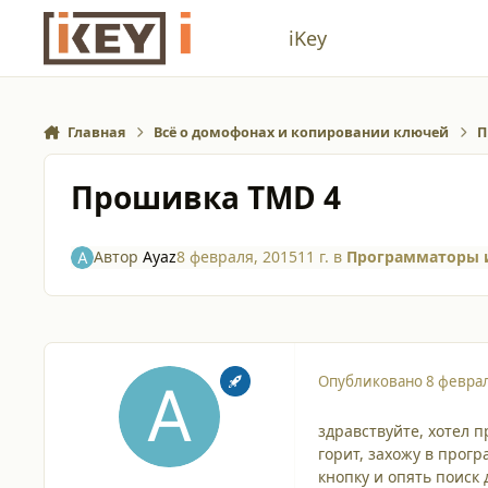
Перейти к содержанию
iKey
Главная
Всё о домофонах и копировании ключей
П
Прошивка TMD 4
Автор
Ayaz
8 февраля, 2015
11 г.
в
Программаторы и
Опубликовано
8 феврал
здравствуйте, хотел 
горит, захожу в прог
кнопку и опять поиск