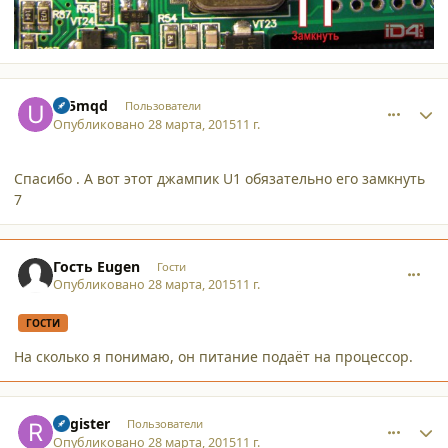
comment_13258
Author stats
ur5mqd
Пользователи
Опубликовано
28 марта, 2015
11 г.
Спасибо . А вот этот джампик U1 обязательно его замкнуть
7
comment_13259
Гость Eugen
Гости
Опубликовано
28 марта, 2015
11 г.
ГОСТИ
На сколько я понимаю, он питание подаёт на процессор.
comment_13260
Author stats
Register
Пользователи
Опубликовано
28 марта, 2015
11 г.