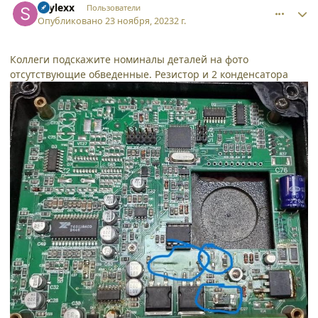
spylexx
Пользователи
Опубликовано
23 ноября, 2023
2 г.
Коллеги подскажите номиналы деталей на фото
отсутствующие обведенные. Резистор и 2 конденсатора