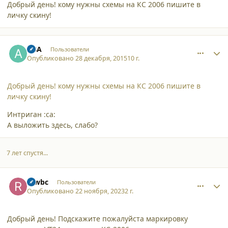
Добрый день! кому нужны схемы на КС 2006 пишите в
личку скину!
comment_14958
Author stats
ABA
Пользователи
Опубликовано
28 декабря, 2015
10 г.
Добрый день! кому нужны схемы на КС 2006 пишите в
личку скину!
Интриган :ca:
А выложить здесь, слабо?
7 лет спустя...
comment_48606
Author stats
r1wbc
Пользователи
Опубликовано
22 ноября, 2023
2 г.
Добрый день! Подскажите пожалуйста маркировку