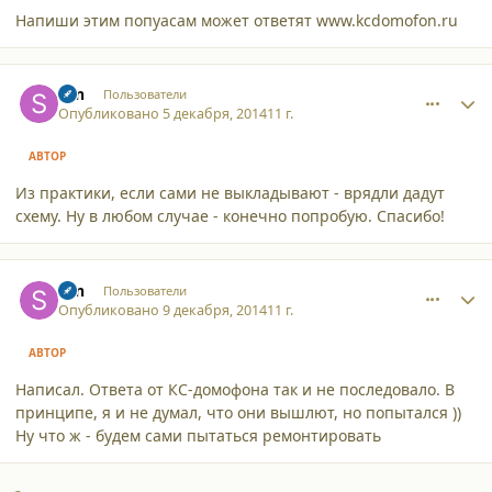
Напиши этим попуасам может ответят www.kcdomofon.ru
comment_12503
Author stats
svn
Пользователи
Опубликовано
5 декабря, 2014
11 г.
АВТОР
Из практики, если сами не выкладывают - врядли дадут
схему. Ну в любом случае - конечно попробую. Спасибо!
comment_12538
Author stats
svn
Пользователи
Опубликовано
9 декабря, 2014
11 г.
АВТОР
Написал. Ответа от КС-домофона так и не последовало. В
принципе, я и не думал, что они вышлют, но попытался ))
Ну что ж - будем сами пытаться ремонтировать