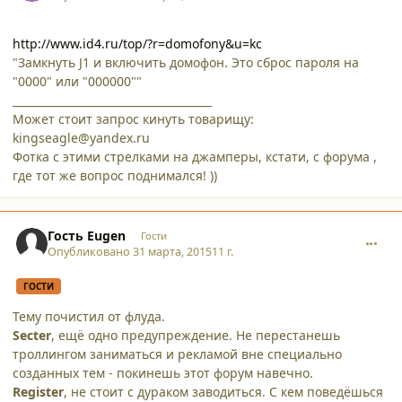
http://www.id4.ru/top/?r=domofony&u=kc
"Замкнуть J1 и включить домофон. Это сброс пароля на
"0000" или "000000""
_____________________________________
Может стоит запрос кинуть товарищу:
kingseagle@yandex.ru
Фотка с этими стрелками на джамперы, кстати, с форума ,
где тот же вопрос поднимался! ))
comment_13276
Гость Eugen
Гости
Опубликовано
31 марта, 2015
11 г.
ГОСТИ
Тему почистил от флуда.
Secter
, ещё одно предупреждение. Не перестанешь
троллингом заниматься и рекламой вне специально
созданных тем - покинешь этот форум навечно.
Register
, не стоит с дураком заводиться. С кем поведёшься