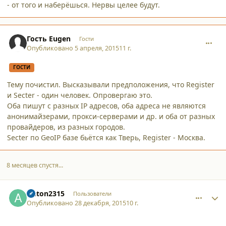
- от того и наберёшься. Нервы целее будут.
comment_13350
Гость Eugen
Гости
Опубликовано
5 апреля, 2015
11 г.
ГОСТИ
Тему почистил. Высказывали предположения, что Register
и Secter - один человек. Опровергаю это.
Оба пишут с разных IP адресов, оба адреса не являются
анонимайзерами, прокси-серверами и др. и оба от разных
провайдеров, из разных городов.
Secter по GeoIP базе бьётся как Тверь, Register - Москва.
8 месяцев спустя...
comment_14957
Author stats
Anton2315
Пользователи
Опубликовано
28 декабря, 2015
10 г.