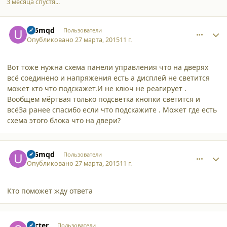
3 месяца спустя...
comment_13253
Author stats
ur5mqd
Пользователи
Опубликовано
27 марта, 2015
11 г.
Вот тоже нужна схема панели управления что на дверях
всё соединено и напряжения есть а дисплей не светится
может кто что подскажет.И не ключ не реагирует .
Вообщем мёртвая только подсветка кнопки светится и
всёЗа ранее спасибо если что подскажите . Может где есть
схема этого блока что на двери?
comment_13254
Author stats
ur5mqd
Пользователи
Опубликовано
27 марта, 2015
11 г.
Кто поможет жду ответа
comment_13255
Author stats
Secter
Пользователи