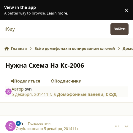
Перейти к содержанию
View in the app
×
Di
A better way to browse.
Learn more
.
iKey
Войти
Главная
Всё о домофонах и копировании ключей
Домо
Нужна Схема На Кс-2006
Поделиться
Подписчики
Автор
svn
5 декабря, 2014
11 г.
в
Домофонные панели, СКУД
comment_12501
Author stats
svn
Пользователи
Опубликовано
5 декабря, 2014
11 г.