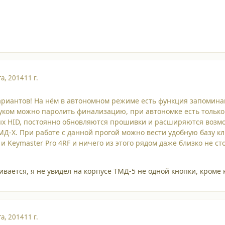
та, 2014
11 г.
риантов! На нём в автономном режиме есть функция запоминани
ком можно паролить финализацию, при автономке есть только 
ых HID, постоянно обновляются прошивки и расширяются возмо
МД-Х. При работе с данной прогой можно вести удобную базу к
 и Keymaster Pro 4RF и ничего из этого рядом даже близко не ст
ливается, я не увидел на корпусе ТМД-5 не одной кнопки, кром
та, 2014
11 г.