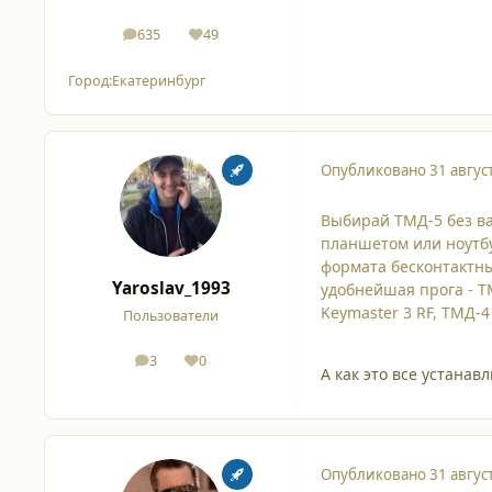
635
49
сообщения
Репутация
Город:
Екатеринбург
Опубликовано
31 авгус
Выбирай ТМД-5 без ва
планшетом или ноутбу
формата бесконтактн
Yaroslav_1993
удобнейшая прога - Т
Keymaster 3 RF, ТМД-4
Пользователи
3
0
сообщения
Репутация
А как это все устанав
Опубликовано
31 авгус