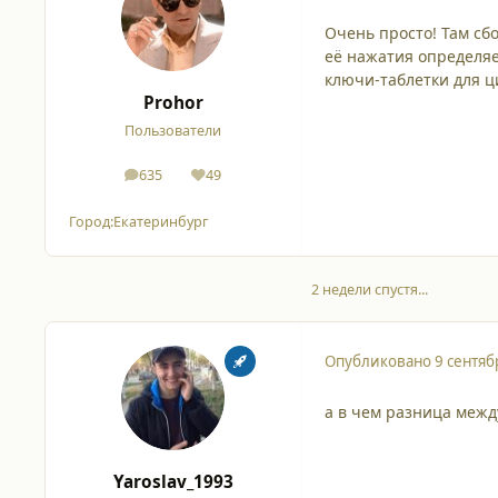
Очень просто! Там сб
её нажатия определяе
ключи-таблетки для 
Prohor
Пользователи
635
49
сообщения
Репутация
Город:
Екатеринбург
2 недели спустя...
Опубликовано
9 сентяб
а в чем разница межд
Yaroslav_1993