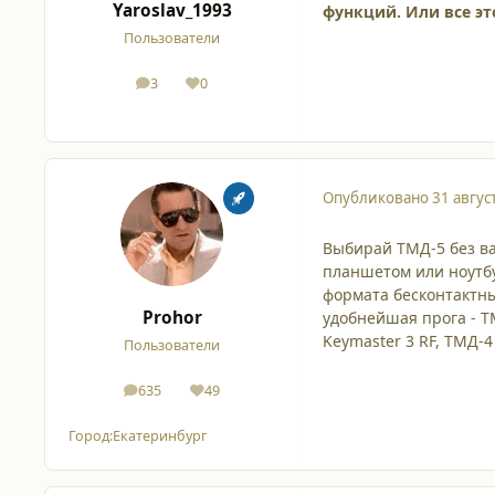
Yaroslav_1993
функций. Или все эт
Пользователи
3
0
сообщения
Репутация
Опубликовано
31 авгус
Выбирай ТМД-5 без ва
планшетом или ноутбу
формата бесконтактн
Prohor
удобнейшая прога - Т
Keymaster 3 RF, ТМД-4
Пользователи
635
49
сообщения
Репутация
Город:
Екатеринбург