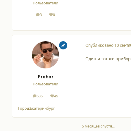
Пользователи
3
0
сообщения
Репутация
Опубликовано
10 сентя
Один и тот же прибор
Prohor
Пользователи
635
49
сообщения
Репутация
Город:
Екатеринбург
5 месяцев спустя...