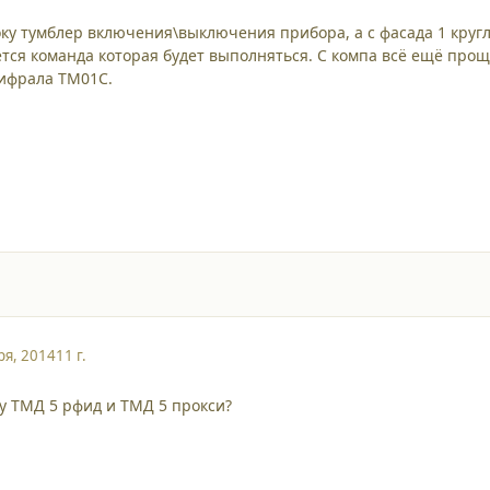
оку тумблер включения\выключения прибора, а с фасада 1 круг
тся команда которая будет выполняться. С компа всё ещё прощ
цифрала ТМ01С.
ря, 2014
11 г.
у ТМД 5 рфид и ТМД 5 прокси?