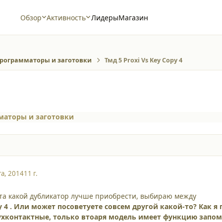
Обзор
Активность
Лидеры
Магазин
рограмматоры и заготовки
Тмд 5 Proxi Vs Key Copy 4
маторы и заготовки
та, 2014
11 г.
та какой дубликатор лучше приобрести, выбираю между
py 4 . Или может посоветуете совсем другой какой-то? Как 
ухконтактные, только втоаря модель имеет функцию запом