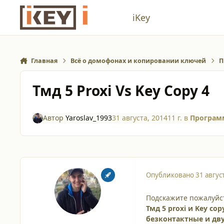
Перейти к содержанию
iKey
Главная
Всё о домофонах и копировании ключей
П
Тмд 5 Proxi Vs Key Copy 4
Автор
Yaroslav_1993
31 августа, 2014
11 г.
в
Програм
Опубликовано
31 авгус
Подскажите пожалуйс
Тмд 5 proxi и Key co
безконтактные и дв