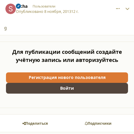
comment_10870
Author stats
sacha
Пользователи
Опубликовано
8 ноября, 2013
12 г.
g
Для публикации сообщений создайте
учётную запись или авторизуйтесь
Регистрация нового пользователя
Войти
Поделиться
Подписчики