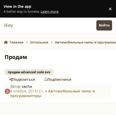
Перейти к содержанию
View in the app
×
Di
A better way to browse.
Learn more
.
iKey
Войти
Главная
Остальное
Автомобильные чипы и программ
Продам
продам advanced code evo
Поделиться
Подписчики
Автор
sacha
8 ноября, 2013
12 г.
в
Автомобильные чипы и
программаторы